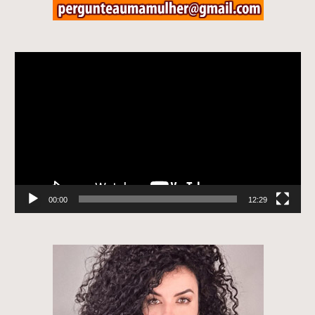
Tocador
de
vídeo
00:00
12:29