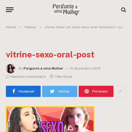
»
»
Home
Vídeos
Como fazer um bom sexo oral feminino? – com Camilla Uckers
vitrine-sexo-oral-post
By
Pergunte a uma Mulher
14 dezembro 2015
Nenhum comentário
1 Min Read
Facebook
Twitter
Pinterest