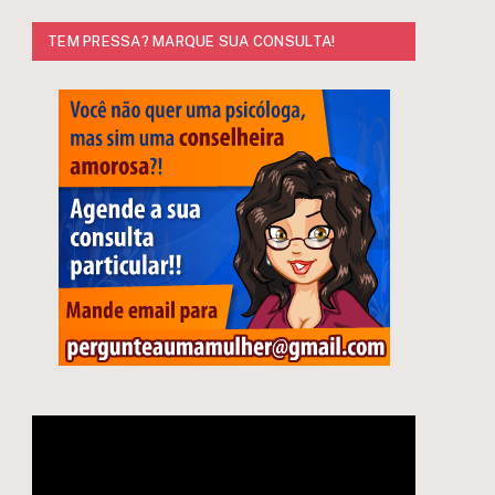
TEM PRESSA? MARQUE SUA CONSULTA!
e
Tocador
de
vídeo