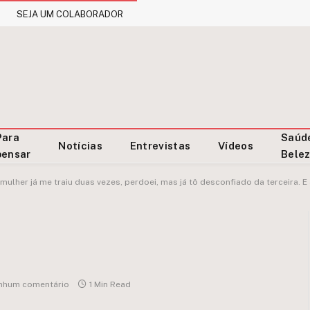
SEJA UM COLABORADOR
Para
Saúd
Notícias
Entrevistas
Vídeos
pensar
Bele
mulher já me traiu duas vezes, perdoei, mas já tô desconfiado da terceira. E
nhum comentário
1 Min Read