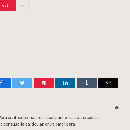
erest
Facebook
Twitter
Pinterest
LinkedIn
Tumblr
Email
Websit
ara conteúdos inéditos, acompanhe nas redes sociais
consultoria particular, envie email para