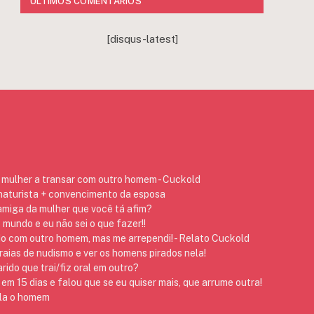
ÚLTIMOS COMENTÁRIOS
[disqus-latest]
mulher a transar com outro homem - Cuckold
 naturista + convencimento da esposa
 amiga da mulher que você tá afim?
 mundo e eu não sei o que fazer!!
do com outro homem, mas me arrependi! - Relato Cuckold
raias de nudismo e ver os homens pirados nela!
ido que trai/fiz oral em outro?
em 15 dias e falou que se eu quiser mais, que arrume outra!
 ela o homem