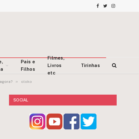
Facebook
Twitter
Instagram
Filmes,
e,
Pais e
Livros
Tirinhas
za
Filhos
etc
»
 agora?
oloko
SOCIAL