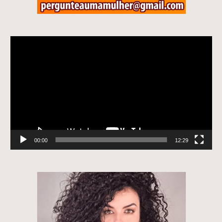
Tocador
de
vídeo
00:00
12:29