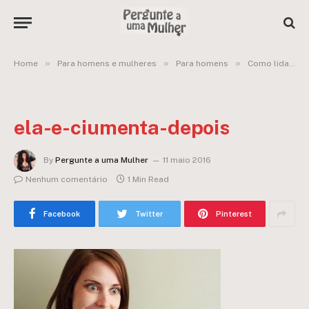
»
»
»
Home
Para homens e mulheres
Para homens
Como lidar com uma mulher ciumenta? Não sei se me caso depois dessa!
ela-e-ciumenta-depois
By
Pergunte a uma Mulher
11 maio 2016
Nenhum comentário
1 Min Read
Facebook
Twitter
Pinterest