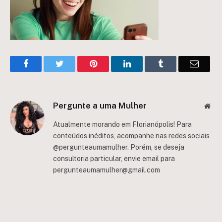
Facebook
Twitter
Pinterest
LinkedIn
Tumblr
Email
Pergunte a uma Mulher
Web
Atualmente morando em Florianópolis! Para
conteúdos inéditos, acompanhe nas redes sociais
@pergunteaumamulher. Porém, se deseja
consultoria particular, envie email para
pergunteaumamulher@gmail.com