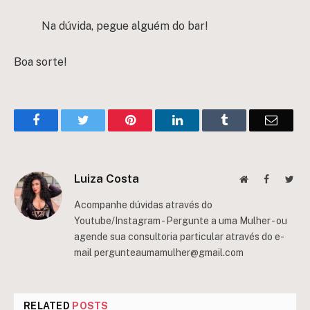
Na dúvida, pegue alguém do bar!
Boa sorte!
Facebook
Twitter
Pinterest
LinkedIn
Tumblr
Email
Luiza Costa
Website
Facebook
Twit
Acompanhe dúvidas através do
Youtube/Instagram - Pergunte a uma Mulher - ou
agende sua consultoria particular através do e-
mail
pergunteaumamulher@gmail.com
RELATED
POSTS