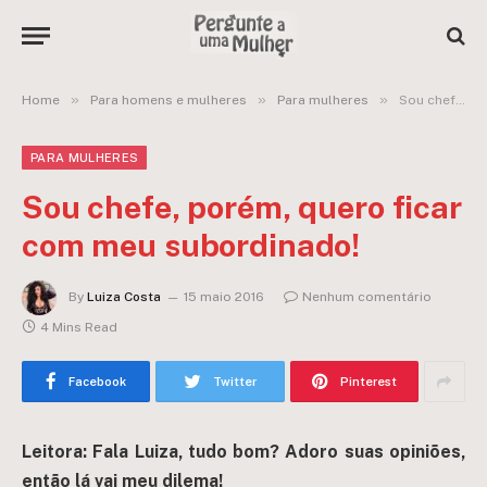
»
»
»
Home
Para homens e mulheres
Para mulheres
Sou chefe, porém, quero ficar com meu subordinado!
PARA MULHERES
Sou chefe, porém, quero ficar
com meu subordinado!
By
Luiza Costa
15 maio 2016
Nenhum comentário
4 Mins Read
Facebook
Twitter
Pinterest
Leitora: Fala Luiza, tudo bom?
Adoro suas opiniões,
então lá vai meu dilema!