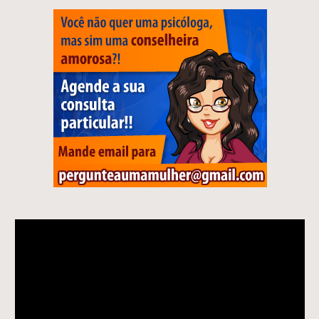
Tocador
de
vídeo