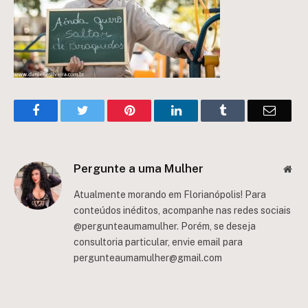
Facebook
Twitter
Pinterest
LinkedIn
Tumblr
Email
Pergunte a uma Mulher
Web
Atualmente morando em Florianópolis! Para
conteúdos inéditos, acompanhe nas redes sociais
@pergunteaumamulher. Porém, se deseja
consultoria particular, envie email para
pergunteaumamulher@gmail.com