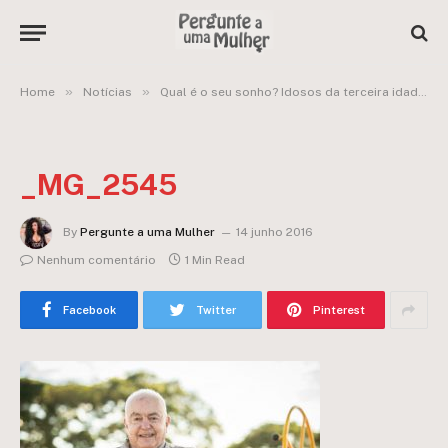
»
»
Home
Notícias
Qual é o seu sonho? Idosos da terceira idade respondem!
_MG_2545
By
Pergunte a uma Mulher
14 junho 2016
Nenhum comentário
1 Min Read
Facebook
Twitter
Pinterest