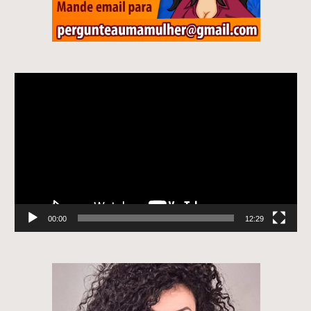
Tocador
de
vídeo
00:00
12:29