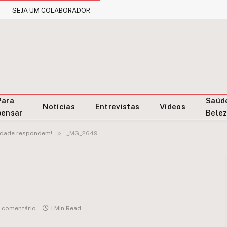
SEJA UM COLABORADOR
Para
Saúd
Notícias
Entrevistas
Vídeos
pensar
Bele
»
 idade respondem!
_MG_2649
 comentário
1 Min Read