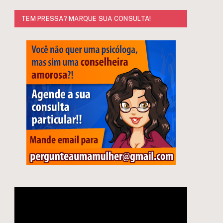
TEM PRESSA? MARQUE SUA CONSULTA!
Tocador
e
de
vídeo