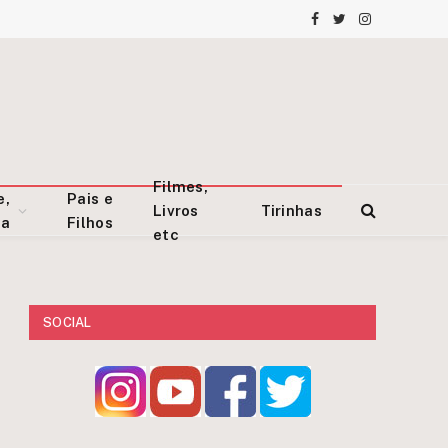
Facebook
Twitter
Instagram
Filmes,
e,
Pais e
Livros
Tirinhas
za
Filhos
etc
SOCIAL