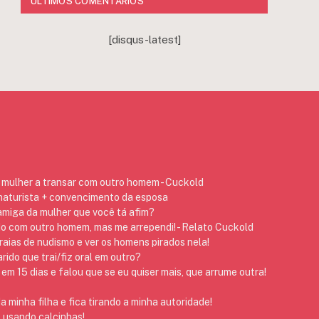
ÚLTIMOS COMENTÁRIOS
[disqus-latest]
mulher a transar com outro homem - Cuckold
 naturista + convencimento da esposa
 amiga da mulher que você tá afim?
do com outro homem, mas me arrependi! - Relato Cuckold
raias de nudismo e ver os homens pirados nela!
ido que trai/fiz oral em outro?
em 15 dias e falou que se eu quiser mais, que arrume outra!
 minha filha e fica tirando a minha autoridade!
 usando calcinhas!