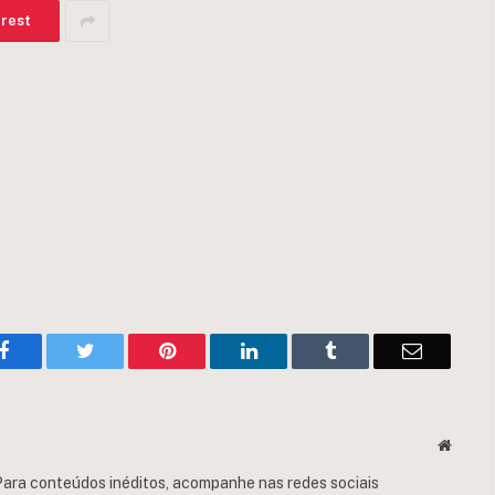
erest
Facebook
Twitter
Pinterest
LinkedIn
Tumblr
Email
Websit
ara conteúdos inéditos, acompanhe nas redes sociais