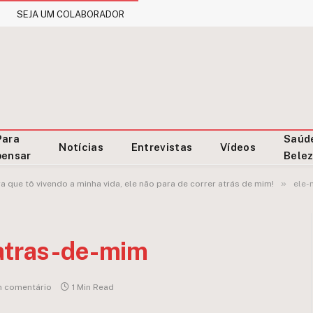
SEJA UM COLABORADOR
Para
Saúd
Notícias
Entrevistas
Vídeos
pensar
Bele
»
a que tô vivendo a minha vida, ele não para de correr atrás de mim!
ele-
-atras-de-mim
 comentário
1 Min Read