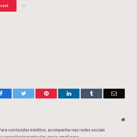
erest
Facebook
Twitter
Pinterest
LinkedIn
Tumblr
Email
Websit
ara conteúdos inéditos, acompanhe nas redes sociais