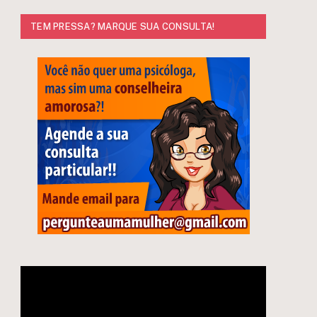
TEM PRESSA? MARQUE SUA CONSULTA!
Tocador
e
de
vídeo