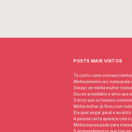
POSTS MAIS VISTOS
Te conto como convenci minha 
Minha primeira vez numa praia
Desejo ver minha mulher trans
Sou ex-presidiário e sinto que 
3 erros que os homens cometem 
Minha mulher já ficou com todo
Ela quer pegar geral e eu sinto
A pessoa certa aparece com o p
Minha esposa pede para transa
5 arrependimentos que tive na v