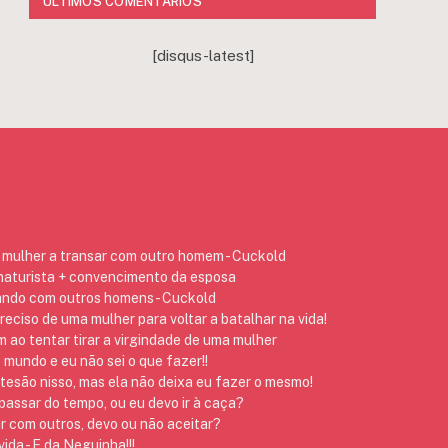
ÚLTIMOS COMENTÁRIOS
[disqus-latest]
mulher a transar com outro homem - Cuckold
 naturista + convencimento da esposa
ando com outros homens - Cuckold
preciso de uma mulher para voltar a batalhar na vida!
ao tentar tirar a virgindade de uma mulher
 mundo e eu não sei o que fazer!!
 tesão nisso, mas ela não deixa eu fazer o mesmo!
assar do tempo, ou eu devo ir à caça?
r com outros, devo ou não aceitar?
ida - E da Neguinha!!!