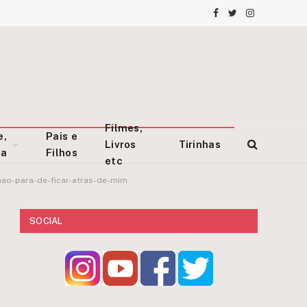
Facebook
Twitter
Instagram
Filmes,
e,
Pais e
Livros
Tirinhas
za
Filhos
etc
nao-para-de-ficar-atras-de-mim
SOCIAL