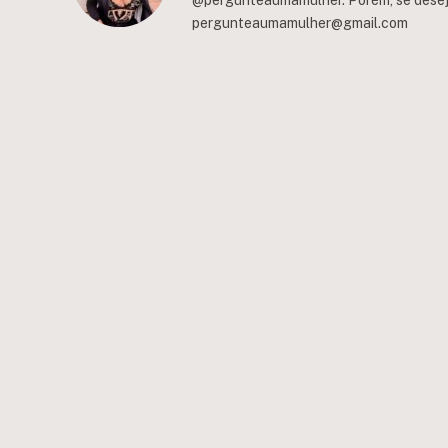
@pergunteaumamulher. Porém, se deseja 
pergunteaumamulher@gmail.com