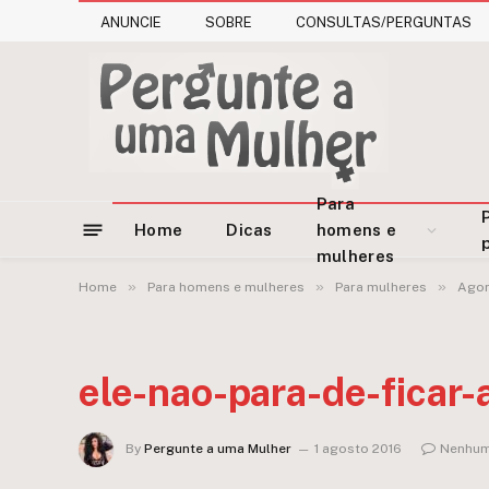
ANUNCIE
SOBRE
CONSULTAS/PERGUNTAS
Para
Home
Dicas
homens e
mulheres
»
»
»
Home
Para homens e mulheres
Para mulheres
Agor
ele-nao-para-de-ficar
By
Pergunte a uma Mulher
1 agosto 2016
Nenhum