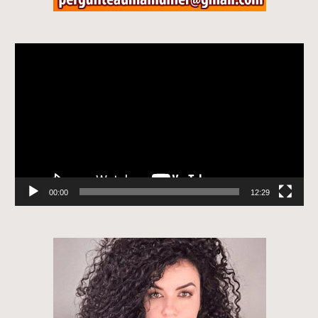
Tocador
de
vídeo
00:00
12:29