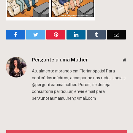
Facebook
Twitter
Pinterest
LinkedIn
Tumblr
Email
Pergunte a uma Mulher
Web
Atualmente morando em Florianópolis! Para
conteúdos inéditos, acompanhe nas redes sociais
@pergunteaumamulher. Porém, se deseja
consultoria particular, envie email para
pergunteaumamulher@gmail.com