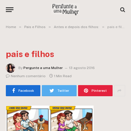
»
»
»
Home
Pais e Filhos
Antes e depois dos filhos:
pais e filhos
pais e filhos
By
Pergunte a uma Mulher
13 agosto 2016
Nenhum comentário
1 Min Read
Facebook
Twitter
Pinterest