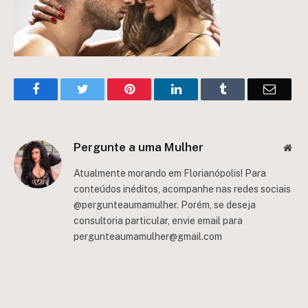
Facebook
Twitter
Pinterest
LinkedIn
Tumblr
Email
Pergunte a uma Mulher
Web
Atualmente morando em Florianópolis! Para
conteúdos inéditos, acompanhe nas redes sociais
@pergunteaumamulher. Porém, se deseja
consultoria particular, envie email para
pergunteaumamulher@gmail.com