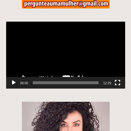
Tocador
de
vídeo
00:00
12:29