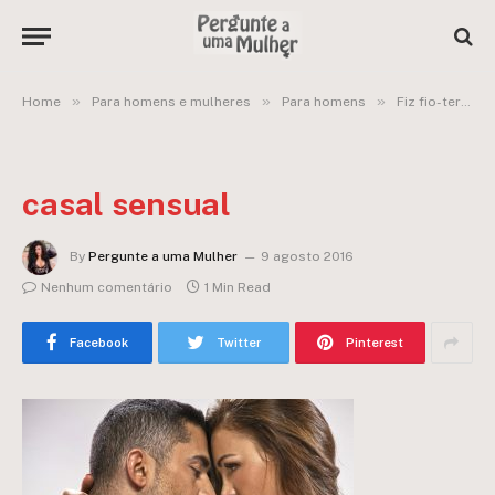
»
»
»
Home
Para homens e mulheres
Para homens
Fiz fio-terra e gostei: vocês acham isso coisa de gay?
casal sensual
By
Pergunte a uma Mulher
9 agosto 2016
Nenhum comentário
1 Min Read
Facebook
Twitter
Pinterest