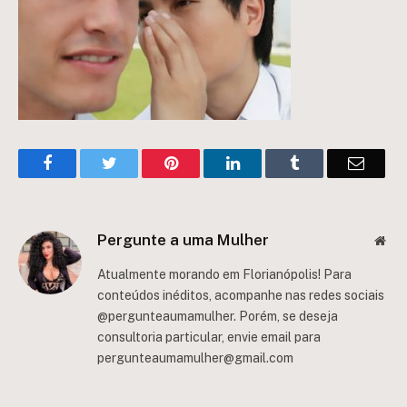
Facebook
Twitter
Pinterest
LinkedIn
Tumblr
Email
Pergunte a uma Mulher
Web
Atualmente morando em Florianópolis! Para
conteúdos inéditos, acompanhe nas redes sociais
@pergunteaumamulher. Porém, se deseja
consultoria particular, envie email para
pergunteaumamulher@gmail.com