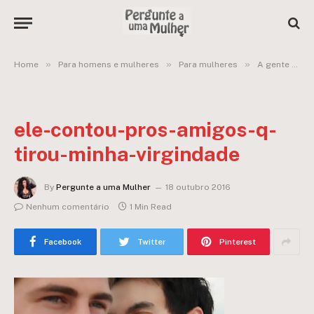
»
»
»
Home
Para homens e mulheres
Para mulheres
A gente se ama, mas ele contou pros amigos que tirou minha virgindade!
ele-contou-pros-amigos-q-
tirou-minha-virgindade
By
Pergunte a uma Mulher
18 outubro 2016
Nenhum comentário
1 Min Read
Facebook
Twitter
Pinterest