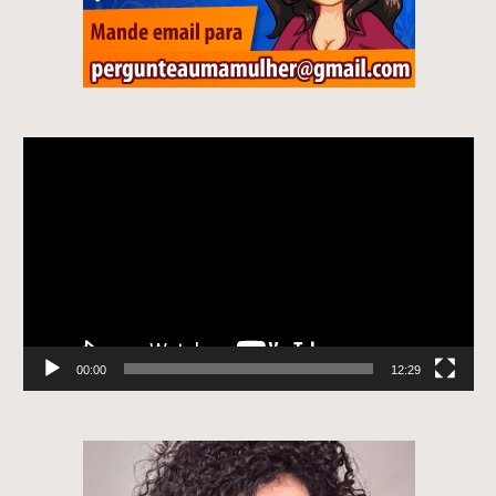
Tocador
de
vídeo
00:00
12:29