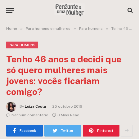
»
»
»
Home
Para homens e mulheres
Para homens
Tenho 46 anos e decidi que só quero mulheres mais jovens: vocês ficariam comigo?
PARA HOMENS
Tenho 46 anos e decidi que
só quero mulheres mais
jovens: vocês ficariam
comigo?
By
Luiza Costa
25 outubro 2016
Nenhum comentário
3 Mins Read
Facebook
Twitter
Pinterest