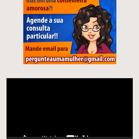
Tocador
de
vídeo