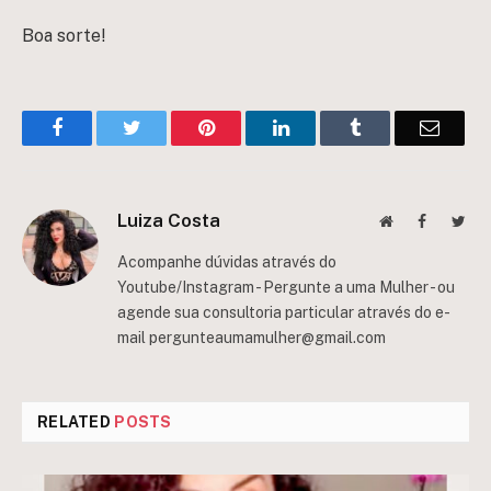
Boa sorte!
Facebook
Twitter
Pinterest
LinkedIn
Tumblr
Email
Luiza Costa
Website
Facebook
Twit
Acompanhe dúvidas através do
Youtube/Instagram - Pergunte a uma Mulher - ou
agende sua consultoria particular através do e-
mail
pergunteaumamulher@gmail.com
RELATED
POSTS