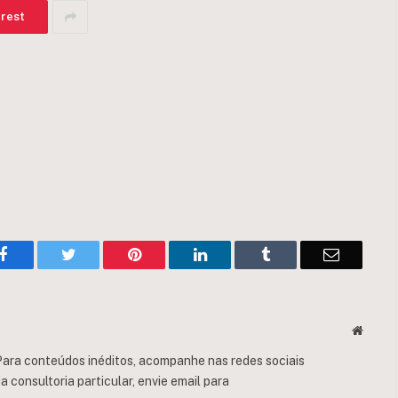
erest
Facebook
Twitter
Pinterest
LinkedIn
Tumblr
Email
Websit
ara conteúdos inéditos, acompanhe nas redes sociais
consultoria particular, envie email para