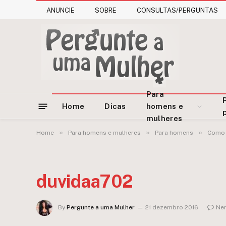
ANUNCIE
SOBRE
CONSULTAS/PERGUNTAS
Para
Home
Dicas
homens e
mulheres
»
»
»
Home
Para homens e mulheres
Para homens
Como 
duvidaa702
By
Pergunte a uma Mulher
21 dezembro 2016
Ne