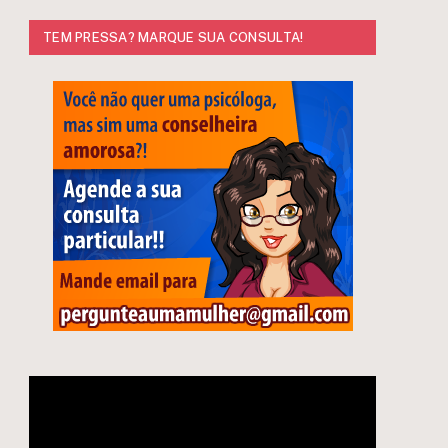
TEM PRESSA? MARQUE SUA CONSULTA!
e
Tocador
de
vídeo