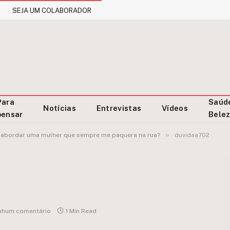
SEJA UM COLABORADOR
Para
Saúd
Notícias
Entrevistas
Vídeos
pensar
Bele
»
abordar uma mulher que sempre me paquera na rua?
duvidaa702
nhum comentário
1 Min Read