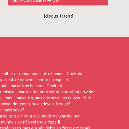
ÚLTIMOS COMENTÁRIOS
[disqus-latest]
mulher a transar com outro homem - Cuckold
 naturista + convencimento da esposa
ando com outros homens - Cuckold
preciso de uma mulher para voltar a batalhar na vida!
na cama com outra, mas não sei como convencê-la
assar do tempo, ou eu devo ir à caça?
er mais sexo?
ao tentar tirar a virgindade de uma mulher
 mundo e eu não sei o que fazer!!
 tesão nisso, mas ela não deixa eu fazer o mesmo!