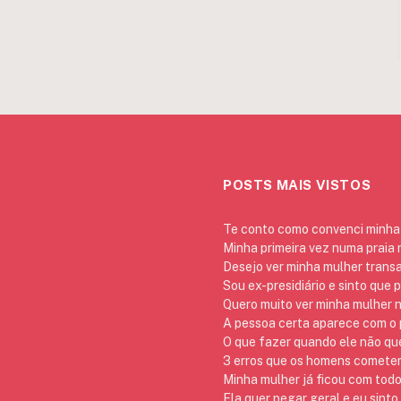
POSTS MAIS VISTOS
Te conto como convenci minha 
Minha primeira vez numa praia
Desejo ver minha mulher trans
Sou ex-presidiário e sinto que 
Quero muito ver minha mulher 
A pessoa certa aparece com o p
O que fazer quando ele não qu
3 erros que os homens cometem 
Minha mulher já ficou com todo
Ela quer pegar geral e eu sinto