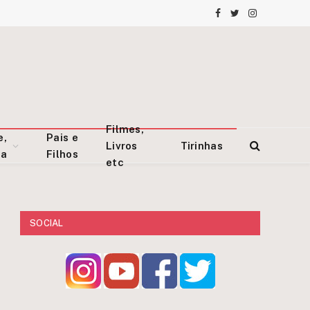
Facebook
Twitter
Instagram
Filmes,
e,
Pais e
Livros
Tirinhas
za
Filhos
etc
SOCIAL