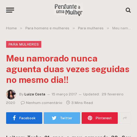
»
»
»
Home
Para homens e mulheres
Para mulheres
Meu namorado nunca aguenta duas vezes seguidas no mesmo dia!!
PARA MULHERES
Meu namorado nunca
aguenta duas vezes seguidas
no mesmo dia!!
By
Luiza Costa
15 março 2017
Updated:
29 fevereiro
2020
Nenhum comentário
3 Mins Read
Facebook
Twitter
Pinterest