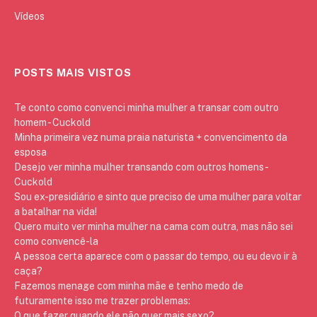
Vídeos
POSTS MAIS VISTOS
Te conto como convenci minha mulher a transar com outro
homem - Cuckold
Minha primeira vez numa praia naturista + convencimento da
esposa
Desejo ver minha mulher transando com outros homens -
Cuckold
Sou ex-presidiário e sinto que preciso de uma mulher para voltar
a batalhar na vida!
Quero muito ver minha mulher na cama com outra, mas não sei
como convencê-la
A pessoa certa aparece com o passar do tempo, ou eu devo ir à
caça?
Fazemos menage com minha mãe e tenho medo de
futuramente isso me trazer problemas:
O que fazer quando ele não quer mais sexo?