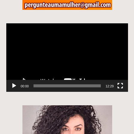
Tocador
de
vídeo
00:00
12:29