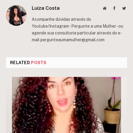
Luiza Costa
Website
Facebook
Twit
Acompanhe dúvidas através do
Youtube/Instagram - Pergunte a uma Mulher - ou
agende sua consultoria particular através do e-
mail
pergunteaumamulher@gmail.com
RELATED
POSTS