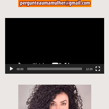
Tocador
de
vídeo
00:00
12:29