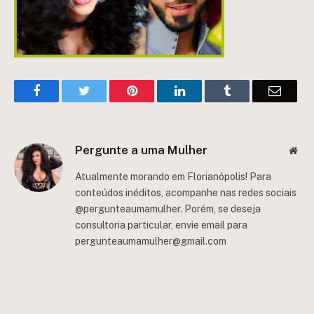
Facebook
Twitter
Pinterest
LinkedIn
Tumblr
Email
Pergunte a uma Mulher
Web
Atualmente morando em Florianópolis! Para
conteúdos inéditos, acompanhe nas redes sociais
@pergunteaumamulher. Porém, se deseja
consultoria particular, envie email para
pergunteaumamulher@gmail.com