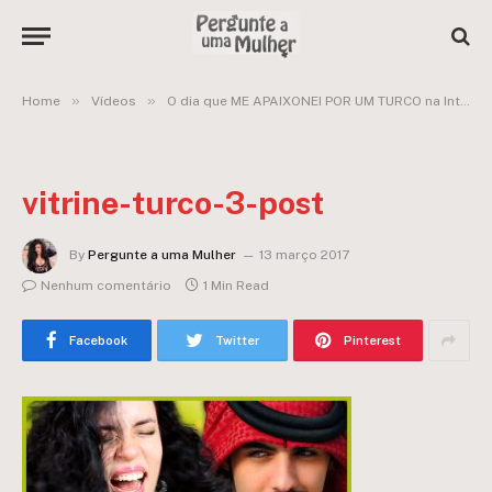
»
»
Home
Vídeos
O dia que ME APAIXONEI POR UM TURCO na Internet e LEVEI UM FORA
vitrine-turco-3-post
By
Pergunte a uma Mulher
13 março 2017
Nenhum comentário
1 Min Read
Facebook
Twitter
Pinterest