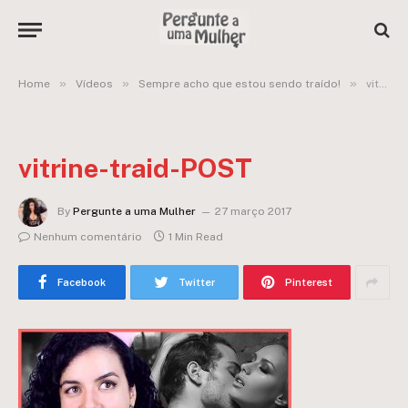
»
»
»
Home
Vídeos
Sempre acho que estou sendo traído!
vitrine-traid-POST
vitrine-traid-POST
By
Pergunte a uma Mulher
27 março 2017
Nenhum comentário
1 Min Read
Facebook
Twitter
Pinterest