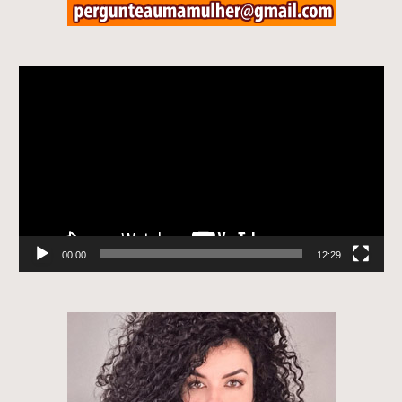
Tocador
de
vídeo
00:00
12:29