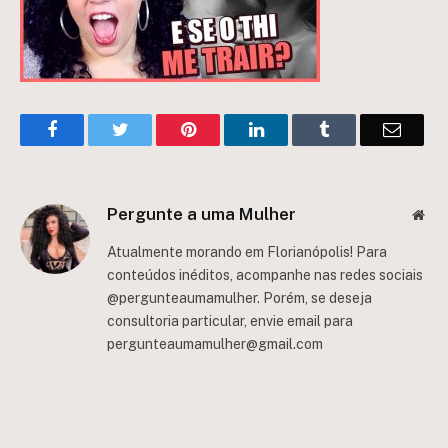
Facebook
Twitter
Pinterest
LinkedIn
Tumblr
Email
Pergunte a uma Mulher
Web
Atualmente morando em Florianópolis! Para
conteúdos inéditos, acompanhe nas redes sociais
@pergunteaumamulher. Porém, se deseja
consultoria particular, envie email para
pergunteaumamulher@gmail.com