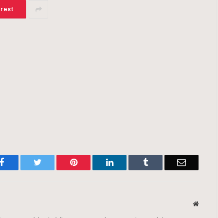
erest
Facebook
Twitter
Pinterest
LinkedIn
Tumblr
Email
Websit