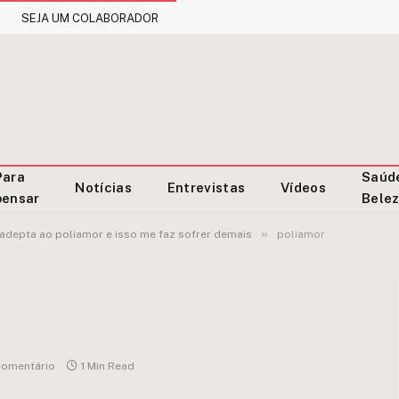
SEJA UM COLABORADOR
Para
Saúd
Notícias
Entrevistas
Vídeos
pensar
Bele
»
adepta ao poliamor e isso me faz sofrer demais
poliamor
omentário
1 Min Read