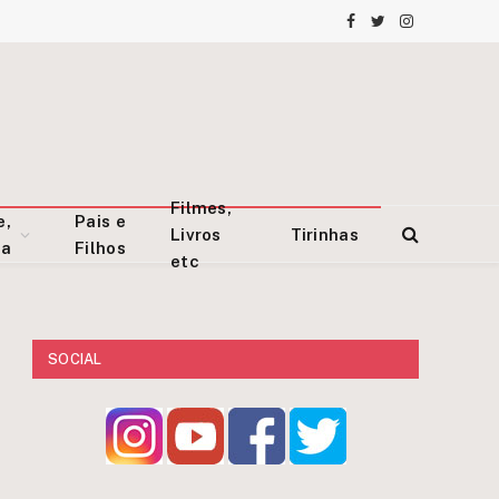
Facebook
Twitter
Instagram
Filmes,
e,
Pais e
Livros
Tirinhas
za
Filhos
etc
SOCIAL