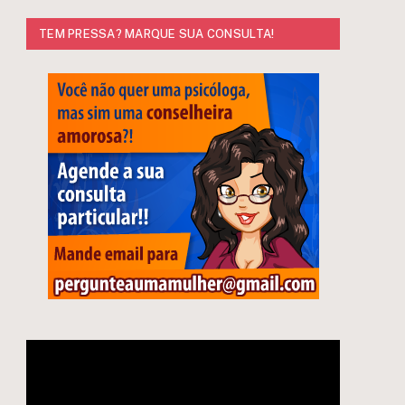
TEM PRESSA? MARQUE SUA CONSULTA!
Tocador
de
e
vídeo