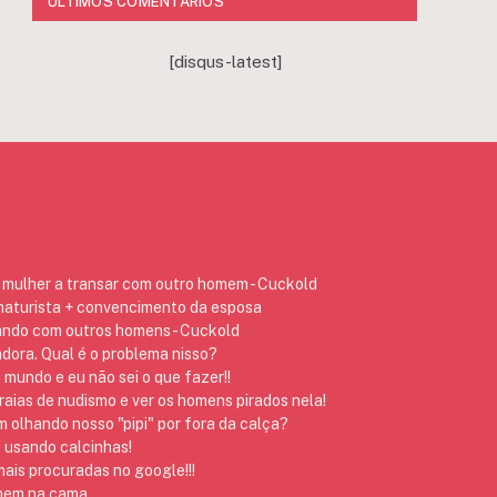
ÚLTIMOS COMENTÁRIOS
[disqus-latest]
mulher a transar com outro homem - Cuckold
 naturista + convencimento da esposa
ando com outros homens - Cuckold
dora. Qual é o problema nisso?
 mundo e eu não sei o que fazer!!
raias de nudismo e ver os homens pirados nela!
 olhando nosso "pipi" por fora da calça?
 usando calcinhas!
ais procuradas no google!!!
omem na cama