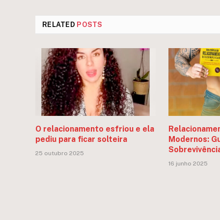
RELATED
POSTS
O relacionamento esfriou e ela
Relacionamen
pediu para ficar solteira
Modernos: Gu
Sobrevivênci
25 outubro 2025
16 junho 2025