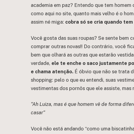
academia em paz? Entendo que tem homem ciu
como aqui no site, quanto mais velho é o hom
assim né miga:
cobra só se cria quando tem 
Você gosta das suas roupas? Se sente bem com
comprar outras novas!! Do contrário, você fi
bem que olhará as outras que estarão vestid
verdade,
ele te enche o saco justamente por
e chama atenção.
É óbvio que não se trata d
shopping: pelo o que eu entendi, suas vesti
vestimentas dos pornôs que ele assiste, ma
“Ah Luiza, mas é que homem vê de forma difer
casar”
Você não está andando “como uma biscatinha”.