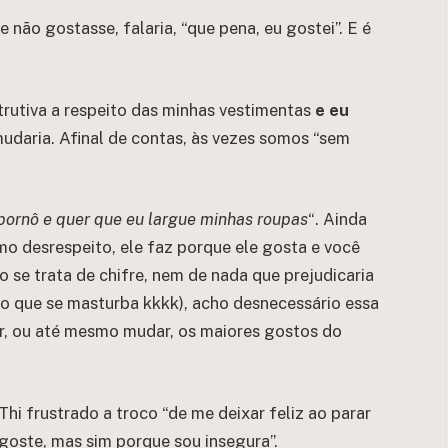
 não gostasse, falaria, “que pena, eu gostei”. E é
strutiva a respeito das minhas vestimentas
e eu
mudaria. Afinal de contas, às vezes somos “sem
 pornô e quer que eu largue minhas roupas
“. Ainda
mo desrespeito, ele faz porque ele gosta e você
 se trata de chifre, nem de nada que prejudicaria
to que se masturba kkkk), acho desnecessário essa
ar, ou até mesmo mudar, os maiores gostos do
 Thi frustrado a troco “de me deixar feliz ao parar
goste, mas sim porque sou insegura”.