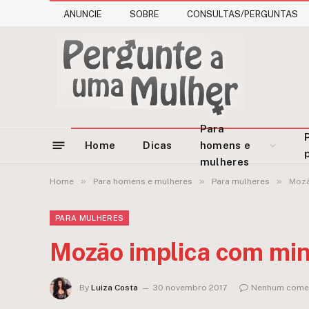
ANUNCIE
SOBRE
CONSULTAS/PERGUNTAS
Para
Home
Dicas
homens e
mulheres
»
»
»
Home
Para homens e mulheres
Para mulheres
Mozã
PARA MULHERES
Mozão implica com min
By
Luiza Costa
30 novembro 2017
Nenhum comen