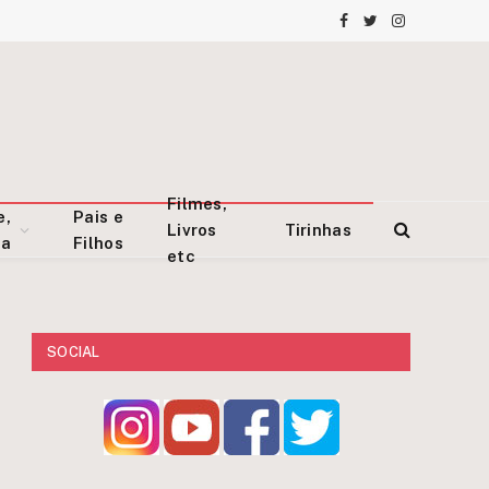
Facebook
Twitter
Instagram
Filmes,
e,
Pais e
Livros
Tirinhas
za
Filhos
etc
SOCIAL