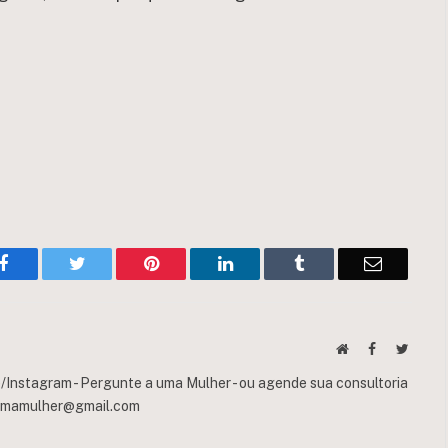
Facebook
Twitter
Pinterest
LinkedIn
Tumblr
Email
Website
Facebook
Twitte
Instagram - Pergunte a uma Mulher - ou agende sua consultoria
umamulher@gmail.com