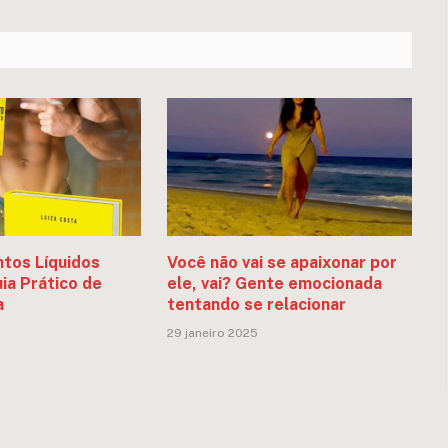
tos Líquidos
Você não vai se apaixonar por
ia Prático de
ele, vai? Gente emocionada
a
tentando se relacionar
29 janeiro 2025