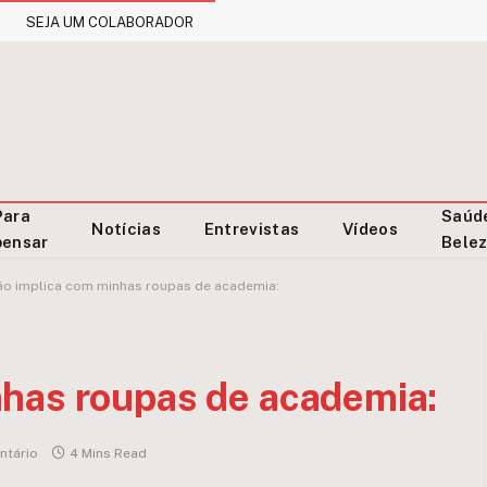
SEJA UM COLABORADOR
Para
Saúd
Notícias
Entrevistas
Vídeos
pensar
Bele
o implica com minhas roupas de academia:
has roupas de academia:
tário
4 Mins Read