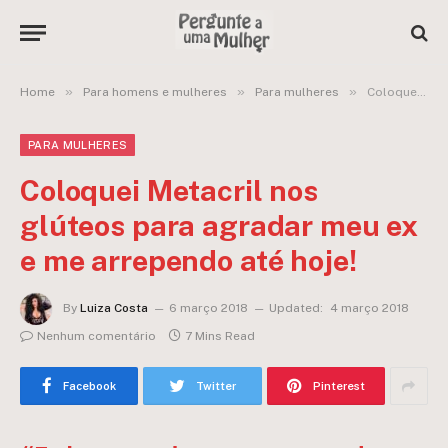
»
»
»
Home
Para homens e mulheres
Para mulheres
Coloquei Metacril nos glúteos para agradar meu ex e me arrependo até hoje!
PARA MULHERES
Coloquei Metacril nos
glúteos para agradar meu ex
e me arrependo até hoje!
By
Luiza Costa
6 março 2018
Updated:
4 março 2018
Nenhum comentário
7 Mins Read
Facebook
Twitter
Pinterest