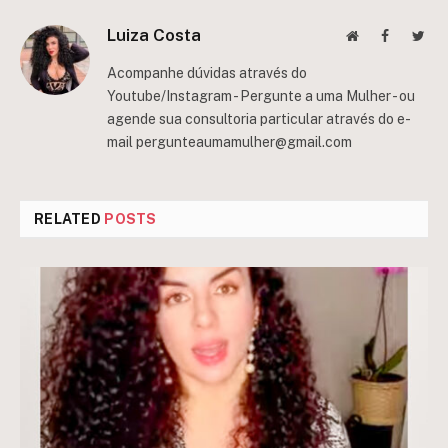
Luiza Costa
Website
Facebook
Twit
Acompanhe dúvidas através do
Youtube/Instagram - Pergunte a uma Mulher - ou
agende sua consultoria particular através do e-
mail
pergunteaumamulher@gmail.com
RELATED
POSTS