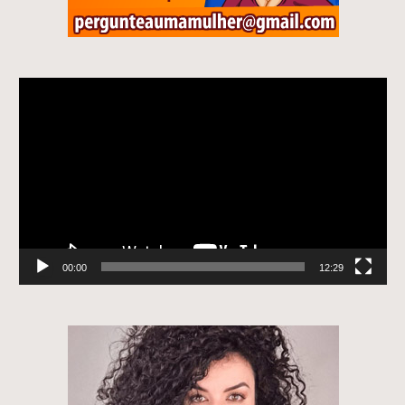
Tocador
de
vídeo
00:00
12:29