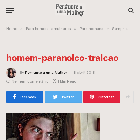
»
»
»
Home
Para homens e mulheres
Para homens
Sempre acho que estou sendo traído e feito de palhaço!
homem-paranoico-traicao
By
Pergunte a uma Mulher
11 abril 2018
Nenhum comentário
1 Min Read
Facebook
Twitter
Pinterest