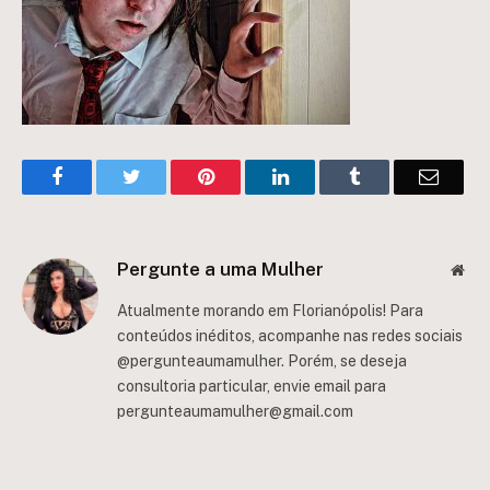
Facebook
Twitter
Pinterest
LinkedIn
Tumblr
Email
Pergunte a uma Mulher
Web
Atualmente morando em Florianópolis! Para
conteúdos inéditos, acompanhe nas redes sociais
@pergunteaumamulher. Porém, se deseja
consultoria particular, envie email para
pergunteaumamulher@gmail.com