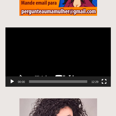
Tocador
de
vídeo
00:00
12:29