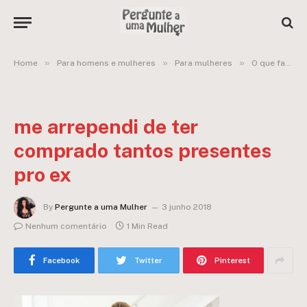
»
»
»
Home
Para homens e mulheres
Para mulheres
O que fazer quando você se arrepende de ter dado tantos presentes pro ex?
me arrependi de ter
comprado tantos presentes
pro ex
By
Pergunte a uma Mulher
3 junho 2018
Nenhum comentário
1 Min Read
Facebook
Twitter
Pinterest