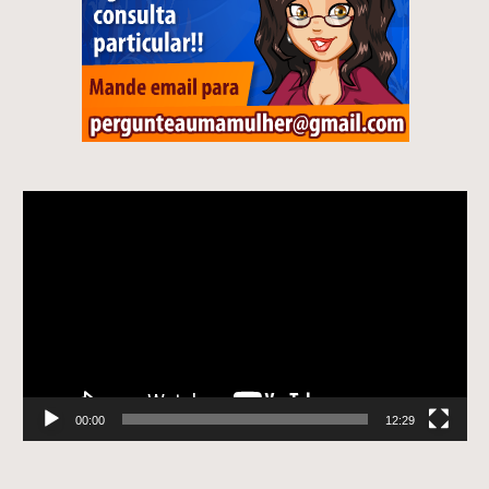
Tocador
de
vídeo
00:00
12:29