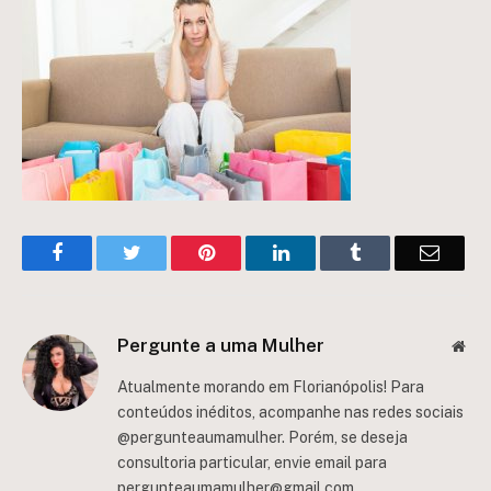
Facebook
Twitter
Pinterest
LinkedIn
Tumblr
Email
Pergunte a uma Mulher
Web
Atualmente morando em Florianópolis! Para
conteúdos inéditos, acompanhe nas redes sociais
@pergunteaumamulher. Porém, se deseja
consultoria particular, envie email para
pergunteaumamulher@gmail.com