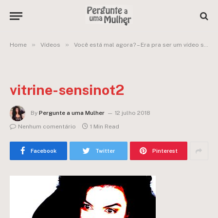
»
»
Home
Vídeos
Você está mal agora? – Era pra ser um vídeo sobre sensibilidade
vitrine-sensinot2
By
Pergunte a uma Mulher
12 julho 2018
Nenhum comentário
1 Min Read
Facebook
Twitter
Pinterest