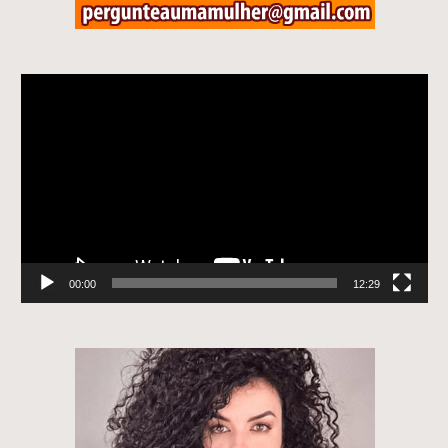
Tocador
de
vídeo
00:00
12:29