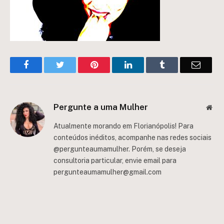
Facebook
Twitter
Pinterest
LinkedIn
Tumblr
Email
Pergunte a uma Mulher
Web
Atualmente morando em Florianópolis! Para
conteúdos inéditos, acompanhe nas redes sociais
@pergunteaumamulher. Porém, se deseja
consultoria particular, envie email para
pergunteaumamulher@gmail.com