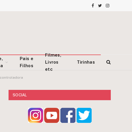
Facebook
Twitter
Instagram
Filmes,
e,
Pais e
Livros
Tirinhas
za
Filhos
etc
-controladora
SOCIAL