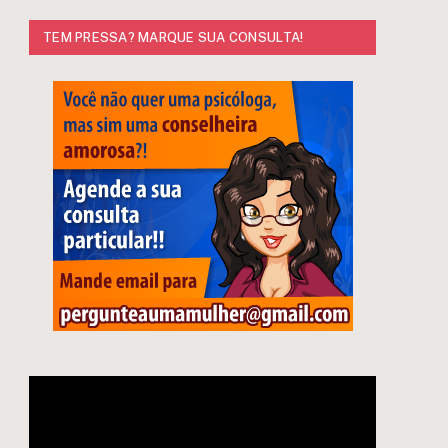
TEM PRESSA? MARQUE SUA CONSULTA!
e
Tocador
de
vídeo