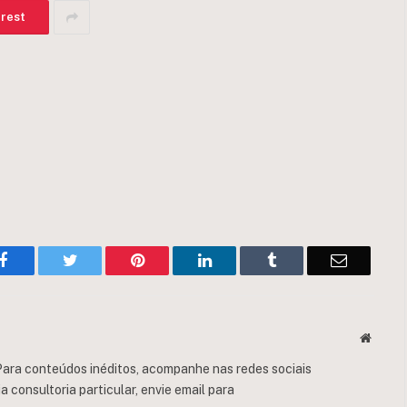
erest
Facebook
Twitter
Pinterest
LinkedIn
Tumblr
Email
Websit
ara conteúdos inéditos, acompanhe nas redes sociais
consultoria particular, envie email para