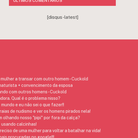
ÚLTIMOS COMENTÁRIOS
[disqus-latest]
mulher a transar com outro homem - Cuckold
 naturista + convencimento da esposa
ando com outros homens - Cuckold
dora. Qual é o problema nisso?
 mundo e eu não sei o que fazer!!
raias de nudismo e ver os homens pirados nela!
 olhando nosso "pipi" por fora da calça?
 usando calcinhas!
preciso de uma mulher para voltar a batalhar na vida!
ais procuradas no google!!!