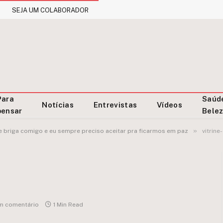
SEJA UM COLABORADOR
Para
Saúd
Notícias
Entrevistas
Vídeos
pensar
Bele
»
briga comigo e eu sempre preciso aceitar pra ficarmos em paz
vitrine
m comentário
1 Min Read