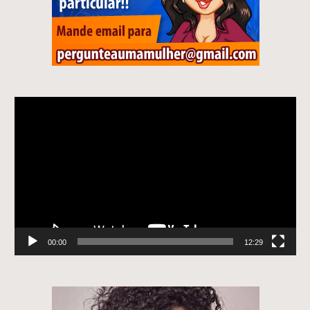
Tocador
de
vídeo
00:00
12:29