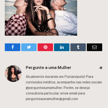
Facebook
Twitter
Pinterest
LinkedIn
Tumblr
Email
Pergunte a uma Mulher
Web
Atualmente morando em Florianópolis! Para
conteúdos inéditos, acompanhe nas redes sociais
@pergunteaumamulher. Porém, se deseja
consultoria particular, envie email para
pergunteaumamulher@gmail.com