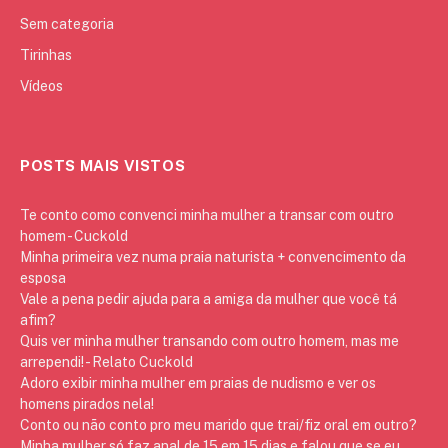
Sem categoria
Tirinhas
Vídeos
POSTS MAIS VISTOS
Te conto como convenci minha mulher a transar com outro
homem - Cuckold
Minha primeira vez numa praia naturista + convencimento da
esposa
Vale a pena pedir ajuda para a amiga da mulher que você tá
afim?
Quis ver minha mulher transando com outro homem, mas me
arrependi! - Relato Cuckold
Adoro exibir minha mulher em praias de nudismo e ver os
homens pirados nela!
Conto ou não conto pro meu marido que trai/fiz oral em outro?
Minha mulher só faz anal de 15 em 15 dias e falou que se eu