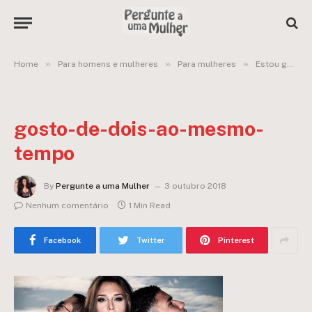
»
»
»
Home
Para homens e mulheres
Para mulheres
Estou gostando de dois caras ao mesmo tempo!
gosto-de-dois-ao-mesmo-
tempo
By
Pergunte a uma Mulher
3 outubro 2018
Nenhum comentário
1 Min Read
Facebook
Twitter
Pinterest