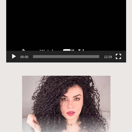
de
vídeo
00:00
12:29