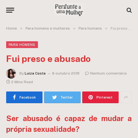
»
»
»
Home
Para homens e mulheres
Para homens
Fui preso e abusado
PARA HOMENS
Fui preso e abusado
By
Luiza Costa
8 outubro 2018
Nenhum comentário
2 Mins Read
Facebook
Twitter
Pinterest
Ser abusado é capaz de mudar a
própria sexualidade?