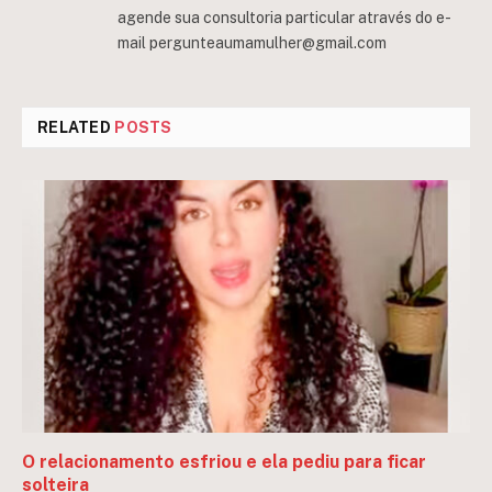
agende sua consultoria particular através do e-
mail
pergunteaumamulher@gmail.com
RELATED
POSTS
O relacionamento esfriou e ela pediu para ficar
solteira