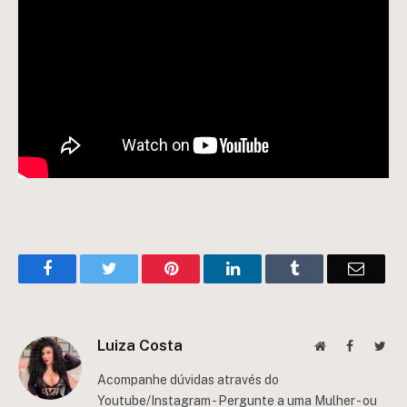
Facebook
Twitter
Pinterest
LinkedIn
Tumblr
Email
Luiza Costa
Website
Facebook
Twit
Acompanhe dúvidas através do
Youtube/Instagram - Pergunte a uma Mulher - ou