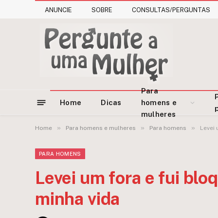
ANUNCIE
SOBRE
CONSULTAS/PERGUNTAS
Para
Home
Dicas
homens e
mulheres
»
»
»
Home
Para homens e mulheres
Para homens
Levei 
PARA HOMENS
Levei um fora e fui bl
minha vida