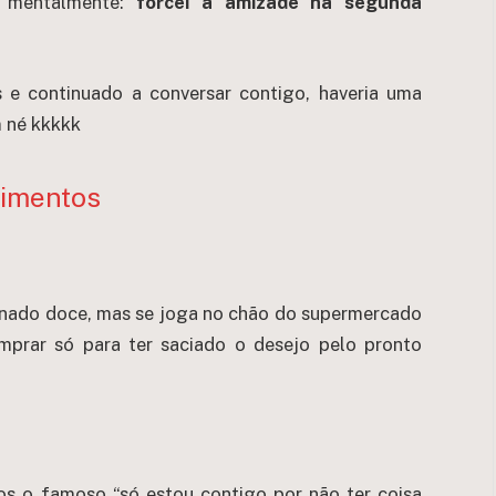
 mentalmente:
forcei a amizade na segunda
s e continuado a conversar contigo, haveria uma
m né kkkkk
timentos
inado doce, mas se joga no chão do supermercado
prar só para ter saciado o desejo pelo pronto
os o famoso “só estou contigo por não ter coisa