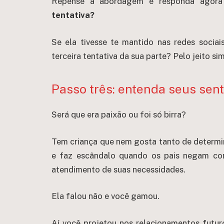
Repense a abordagem e responda agora
tentativa?
Se ela tivesse te mantido nas redes sociai
terceira tentativa da sua parte? Pelo jeito si
Passo três: entenda seus sen
Será que era paixão ou foi só birra?
Tem criança que nem gosta tanto de determ
e faz escândalo quando os pais negam com
atendimento de suas necessidades.
Ela falou não e você gamou.
Aí você projetou nos relacionamentos futur