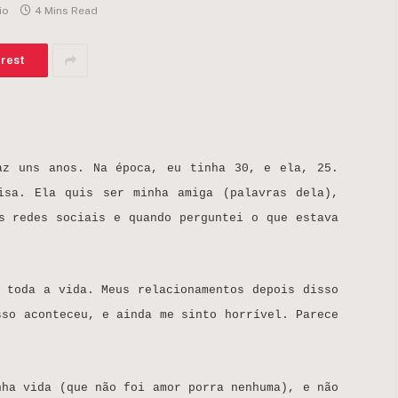
io
4 Mins Read
erest
az uns anos. Na época, eu tinha 30, e ela, 25.
isa. Ela quis ser minha amiga (palavras dela),
s redes sociais e quando perguntei o que estava
 toda a vida. Meus relacionamentos depois disso
sso aconteceu, e ainda me sinto horrível. Parece
nha vida (que não foi amor porra nenhuma), e não