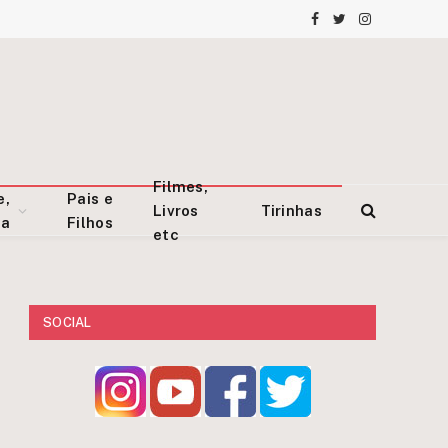
Facebook
Twitter
Instagram
Filmes,
e,
Pais e
Livros
Tirinhas
za
Filhos
etc
SOCIAL