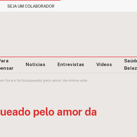
SEJA UM COLABORADOR
Para
Saúd
Notícias
Entrevistas
Vídeos
pensar
Bele
um fora e fui bloqueado pelo amor da minha vida
oqueado pelo amor da