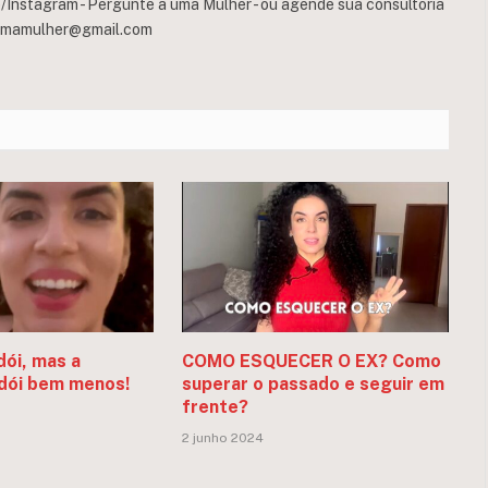
Instagram - Pergunte a uma Mulher - ou agende sua consultoria
umamulher@gmail.com
dói, mas a
COMO ESQUECER O EX? Como
dói bem menos!
superar o passado e seguir em
frente?
2 junho 2024