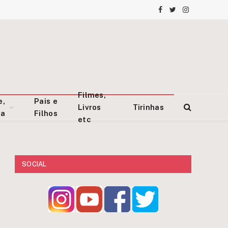
Facebook
Twitter
Instagram
Filmes,
e,
Pais e
Livros
Tirinhas
za
Filhos
etc
SOCIAL