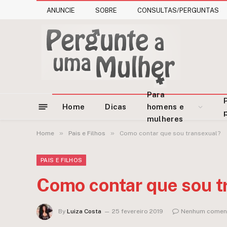
ANUNCIE
SOBRE
CONSULTAS/PERGUNTAS
Para
Home
Dicas
homens e
mulheres
»
»
Home
Pais e Filhos
Como contar que sou transexual?
PAIS E FILHOS
Como contar que sou t
By
Luiza Costa
25 fevereiro 2019
Nenhum coment