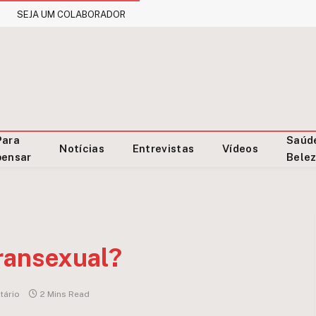
SEJA UM COLABORADOR
Para
Saúd
Notícias
Entrevistas
Vídeos
pensar
Bele
ransexual?
ário
2 Mins Read