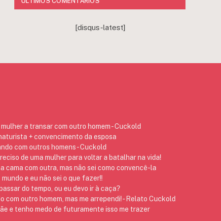
ÚLTIMOS COMENTÁRIOS
[disqus-latest]
mulher a transar com outro homem - Cuckold
 naturista + convencimento da esposa
ando com outros homens - Cuckold
preciso de uma mulher para voltar a batalhar na vida!
na cama com outra, mas não sei como convencê-la
 mundo e eu não sei o que fazer!!
assar do tempo, ou eu devo ir à caça?
do com outro homem, mas me arrependi! - Relato Cuckold
 e tenho medo de futuramente isso me trazer