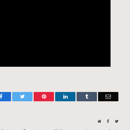
Facebook
Twitter
Pinterest
LinkedIn
Tumblr
Email
Website
Facebook
Twitte