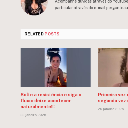
Acompanhe dúvidas através do Youtube/
particular através do e-mail
perguntea
RELATED
POSTS
Solte a resistência e siga o
Primeira vez 
fluxo: deixe acontecer
segunda vez 
naturalmente!!!
20 janeiro 2025
22 janeiro 2025