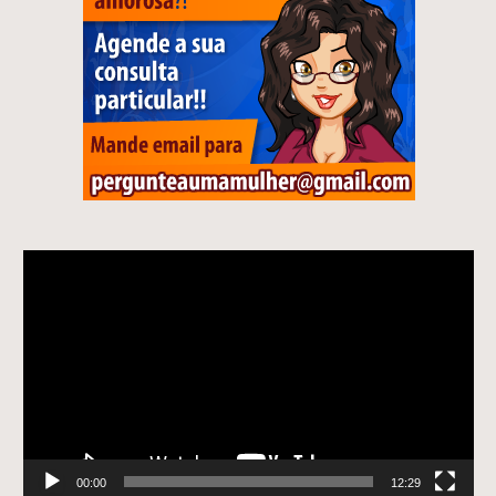
Tocador
de
vídeo
00:00
12:29