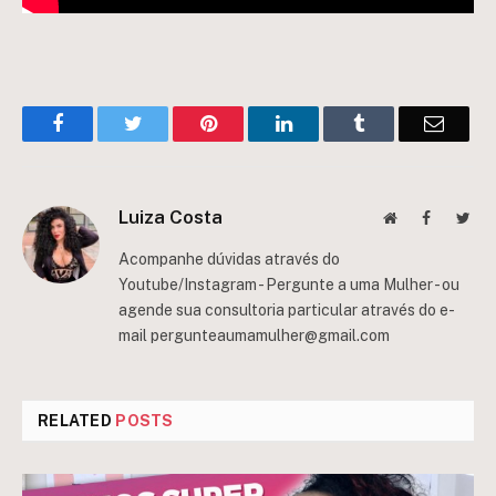
Facebook
Twitter
Pinterest
LinkedIn
Tumblr
Email
Luiza Costa
Website
Facebook
Twit
Acompanhe dúvidas através do
Youtube/Instagram - Pergunte a uma Mulher - ou
agende sua consultoria particular através do e-
mail
pergunteaumamulher@gmail.com
RELATED
POSTS