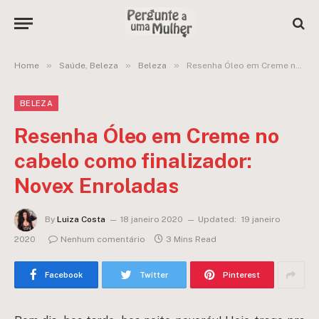
»
»
»
Home
Saúde, Beleza
Beleza
Resenha Óleo em Creme no cabelo como finalizador: Novex Enroladas
BELEZA
Resenha Óleo em Creme no
cabelo como finalizador:
Novex Enroladas
By
Luiza Costa
18 janeiro 2020
Updated:
19 janeiro
2020
Nenhum comentário
3 Mins Read
Facebook
Twitter
Pinterest