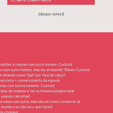
ÚLTIMOS COMENTÁRIOS
[disqus-latest]
mulher a transar com outro homem - Cuckold
do com outro homem, mas me arrependi! - Relato Cuckold
 olhando nosso "pipi" por fora da calça?
 naturista + convencimento da esposa
ando com outros homens - Cuckold
raias de nudismo e ver os homens pirados nela!
 usando calcinhas!
na cama com outra, mas não sei como convencê-la
 mundo e eu não sei o que fazer!!
 ela o homem