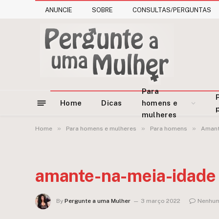
ANUNCIE
SOBRE
CONSULTAS/PERGUNTAS
Para
Home
Dicas
homens e
mulheres
»
»
»
Home
Para homens e mulheres
Para homens
Amant
amante-na-meia-idade
By
Pergunte a uma Mulher
3 março 2022
Nenhum