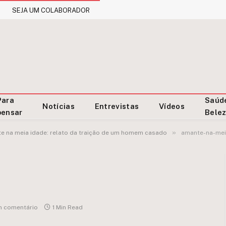
SEJA UM COLABORADOR
Para
Saúd
Notícias
Entrevistas
Vídeos
pensar
Bele
»
e na meia idade: relato da traição de um homem casado
amante-na-mei
 comentário
1 Min Read