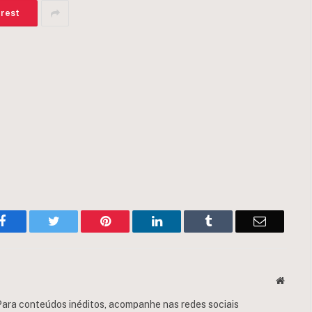
erest
Facebook
Twitter
Pinterest
LinkedIn
Tumblr
Email
Websit
ara conteúdos inéditos, acompanhe nas redes sociais