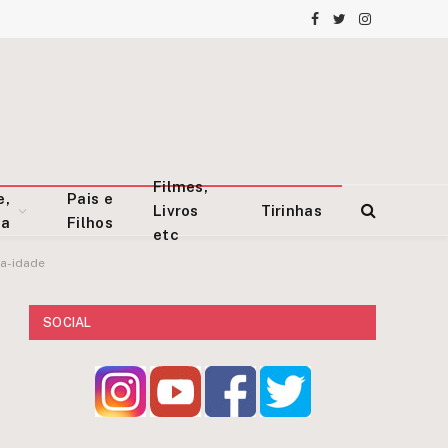
Facebook
Twitter
Instagram
Filmes,
e,
Pais e
Livros
Tirinhas
za
Filhos
etc
a-idade
SOCIAL