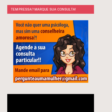
TEM PRESSA? MARQUE SUA CONSULTA!
Tocador
e
de
vídeo