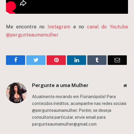
Me encontre no
Instagram
e no
canal do Youtube
@pergunteaumamulher
Facebook
Twitter
Pinterest
LinkedIn
Tumblr
Email
Pergunte a uma Mulher
Web
Atualmente morando em Florianópolis! Para
conteúdos inéditos, acompanhe nas redes sociais
@pergunteaumamulher. Porém, se deseja
consultoria particular, envie email para
pergunteaumamulher@gmail.com