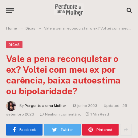
»
»
Home
Dicas
Vale a pena reconquistar o ex? Voltei com meu ex por carência, baixa autoestima ou bipolaridade?
DICAS
Vale a pena reconquistar o
ex? Voltei com meu ex por
carência, baixa autoestima
ou bipolaridade?
By
Pergunte a uma Mulher
13 junho 2023
Updated:
25
setembro 2023
Nenhum comentário
1 Min Read
Facebook
Twitter
Pinterest