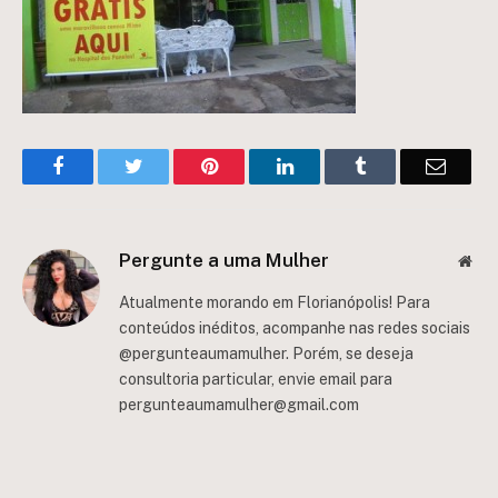
Facebook
Twitter
Pinterest
LinkedIn
Tumblr
Email
Pergunte a uma Mulher
Web
Atualmente morando em Florianópolis! Para
conteúdos inéditos, acompanhe nas redes sociais
@pergunteaumamulher. Porém, se deseja
consultoria particular, envie email para
pergunteaumamulher@gmail.com