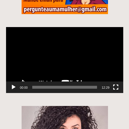
Tocador
de
vídeo
00:00
12:29