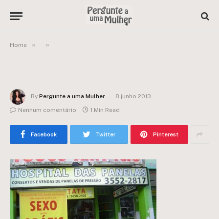
»
»
Home
By
Pergunte a uma Mulher
8 junho 2013
Nenhum comentário
1 Min Read
Facebook
Twitter
Pinterest