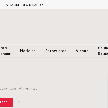
SEJA UM COLABORADOR
Para
Saúd
Notícias
Entrevistas
Vídeos
pensar
Bele
comentário
1 Min Read
erest