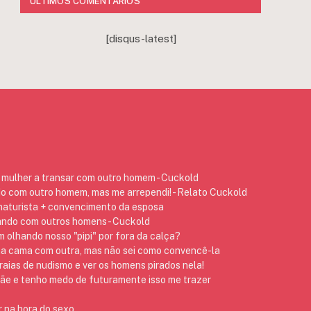
ÚLTIMOS COMENTÁRIOS
[disqus-latest]
mulher a transar com outro homem - Cuckold
do com outro homem, mas me arrependi! - Relato Cuckold
 naturista + convencimento da esposa
ando com outros homens - Cuckold
 olhando nosso "pipi" por fora da calça?
na cama com outra, mas não sei como convencê-la
raias de nudismo e ver os homens pirados nela!
 e tenho medo de futuramente isso me trazer
 na hora do sexo