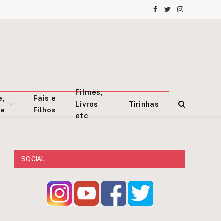
Facebook
Twitter
Instagram
Filmes,
e,
Pais e
Livros
Tirinhas
za
Filhos
etc
SOCIAL