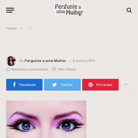
»
»
Home
By
Pergunte a uma Mulher
8 junho 2013
Nenhum comentário
1 Min Read
Facebook
Twitter
Pinterest