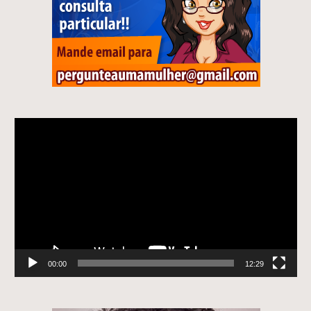
Tocador
de
vídeo
00:00
12:29