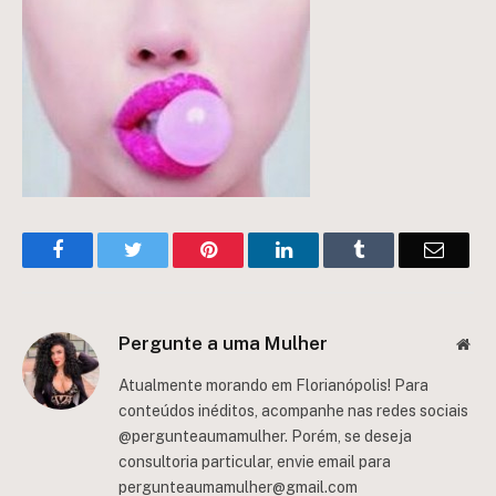
Facebook
Twitter
Pinterest
LinkedIn
Tumblr
Email
Pergunte a uma Mulher
Web
Atualmente morando em Florianópolis! Para
conteúdos inéditos, acompanhe nas redes sociais
@pergunteaumamulher. Porém, se deseja
consultoria particular, envie email para
pergunteaumamulher@gmail.com