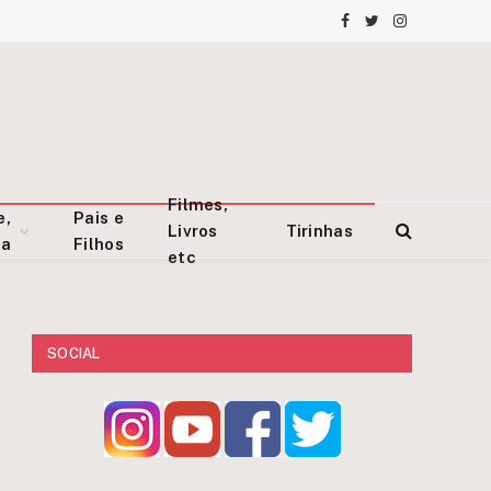
Facebook
Twitter
Instagram
Filmes,
e,
Pais e
Livros
Tirinhas
za
Filhos
etc
SOCIAL