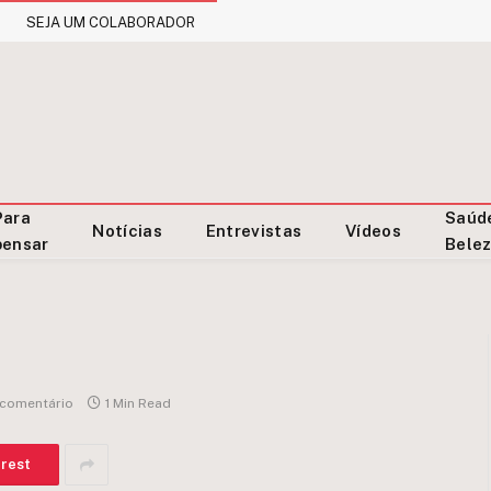
SEJA UM COLABORADOR
Para
Saúd
Notícias
Entrevistas
Vídeos
pensar
Bele
comentário
1 Min Read
erest