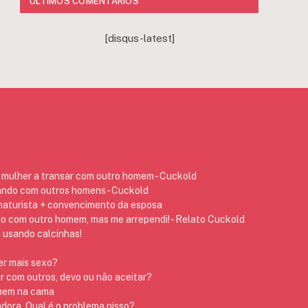
ÚLTIMOS COMENTÁRIOS
[disqus-latest]
mulher a transar com outro homem - Cuckold
ando com outros homens - Cuckold
 naturista + convencimento da esposa
do com outro homem, mas me arrependi! - Relato Cuckold
 usando calcinhas!
er mais sexo?
r com outros, devo ou não aceitar?
omem na cama
dora. Qual é o problema nisso?