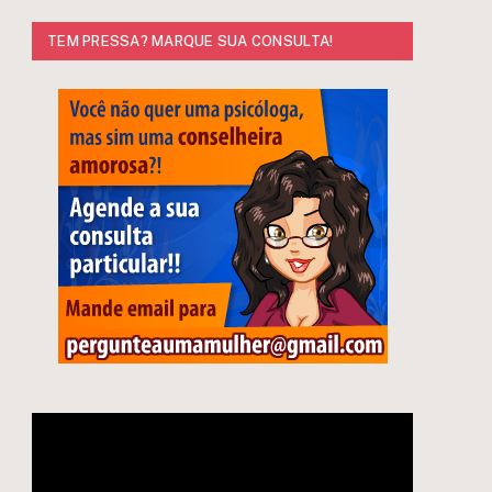
TEM PRESSA? MARQUE SUA CONSULTA!
e
Tocador
de
vídeo