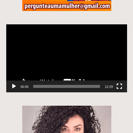
Tocador
de
vídeo
00:00
12:29