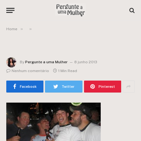
»
»
Home
By
Pergunte a uma Mulher
8 junho 2013
Nenhum comentário
1 Min Read
Facebook
Twitter
Pinterest