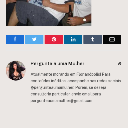
Facebook
Twitter
Pinterest
LinkedIn
Tumblr
Email
Pergunte a uma Mulher
Web
Atualmente morando em Florianópolis! Para
conteúdos inéditos, acompanhe nas redes sociais
@pergunteaumamulher. Porém, se deseja
consultoria particular, envie email para
pergunteaumamulher@gmail.com