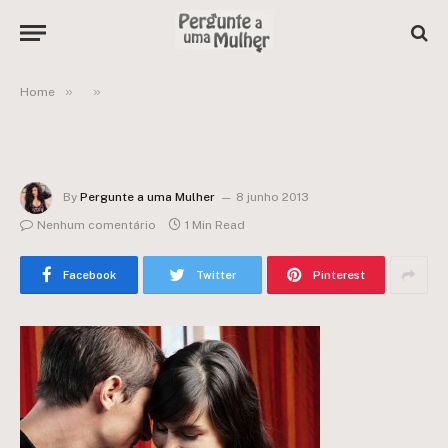
»
»
Home
By
Pergunte a uma Mulher
8 junho 2013
Nenhum comentário
1 Min Read
Facebook
Twitter
Pinterest