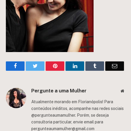
Facebook
Twitter
Pinterest
LinkedIn
Tumblr
Email
Pergunte a uma Mulher
Web
Atualmente morando em Florianópolis! Para
conteúdos inéditos, acompanhe nas redes sociais
@pergunteaumamulher. Porém, se deseja
consultoria particular, envie email para
pergunteaumamulher@gmail.com