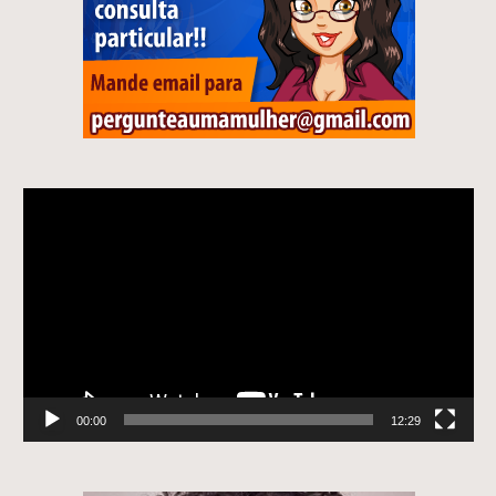
Tocador
de
vídeo
00:00
12:29