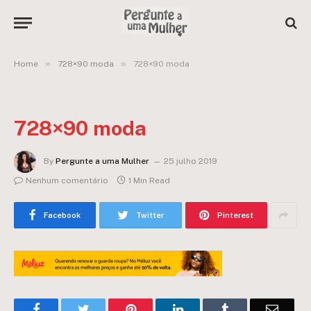
»
»
Home
728×90 moda
728×90 moda
728×90 moda
By
Pergunte a uma Mulher
25 julho 2019
Nenhum comentário
1 Min Read
Facebook
Twitter
Pinterest
Facebook
Twitter
Pinterest
LinkedIn
Tumblr
Email