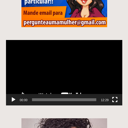
Tocador
de
vídeo
00:00
12:29