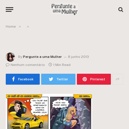
»
»
Home
By
Pergunte a uma Mulher
8 junho 2013
Nenhum comentário
1 Min Read
Facebook
Twitter
Pinterest