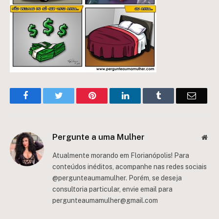
Facebook
Twitter
Pinterest
LinkedIn
Tumblr
Email
Pergunte a uma Mulher
Web
Atualmente morando em Florianópolis! Para
conteúdos inéditos, acompanhe nas redes sociais
@pergunteaumamulher. Porém, se deseja
consultoria particular, envie email para
pergunteaumamulher@gmail.com