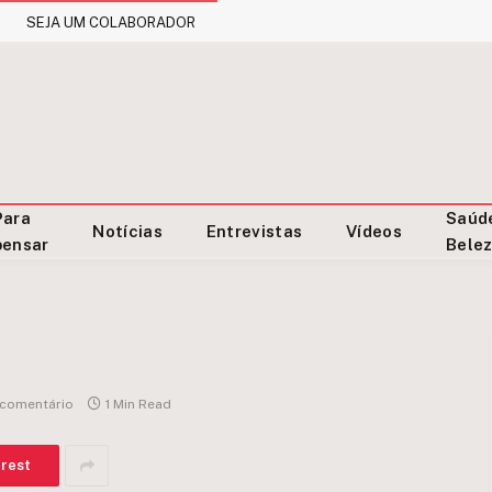
SEJA UM COLABORADOR
Para
Saúd
Notícias
Entrevistas
Vídeos
pensar
Bele
comentário
1 Min Read
erest