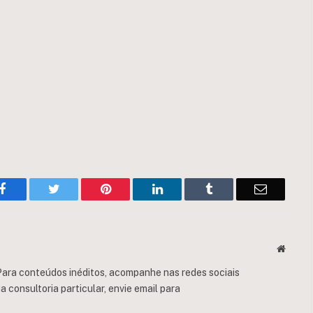
Facebook
Twitter
Pinterest
LinkedIn
Tumblr
Email
Websit
ara conteúdos inéditos, acompanhe nas redes sociais
consultoria particular, envie email para