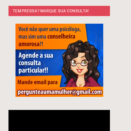
TEM PRESSA? MARQUE SUA CONSULTA!
e
Tocador
de
vídeo