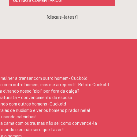
ÚLTIMOS COMENTÁRIOS
[disqus-latest]
mulher a transar com outro homem - Cuckold
do com outro homem, mas me arrependi! - Relato Cuckold
 olhando nosso "pipi" por fora da calça?
 naturista + convencimento da esposa
ando com outros homens - Cuckold
raias de nudismo e ver os homens pirados nela!
 usando calcinhas!
na cama com outra, mas não sei como convencê-la
 mundo e eu não sei o que fazer!!
 ela o homem