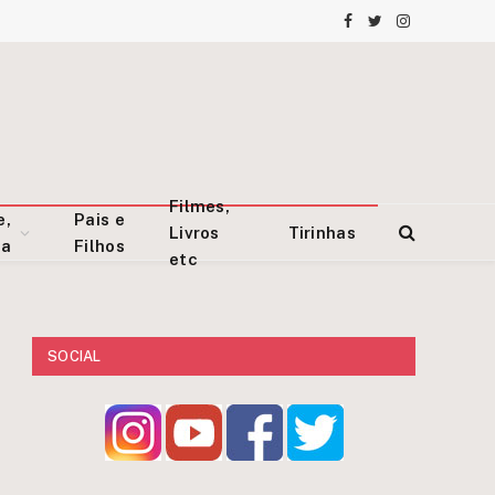
Facebook
Twitter
Instagram
Filmes,
e,
Pais e
Livros
Tirinhas
za
Filhos
etc
SOCIAL