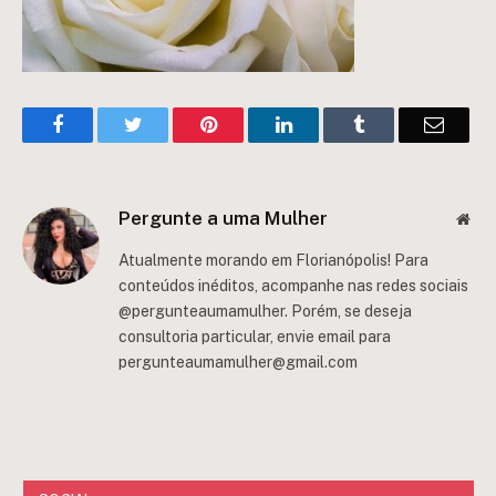
Facebook
Twitter
Pinterest
LinkedIn
Tumblr
Email
Pergunte a uma Mulher
Web
Atualmente morando em Florianópolis! Para
conteúdos inéditos, acompanhe nas redes sociais
@pergunteaumamulher. Porém, se deseja
consultoria particular, envie email para
pergunteaumamulher@gmail.com