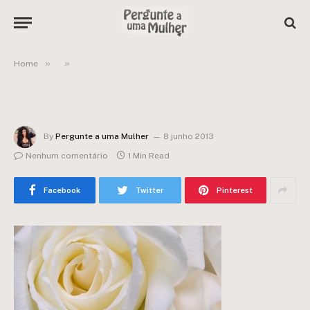
»
»
Home
By
Pergunte a uma Mulher
8 junho 2013
Nenhum comentário
1 Min Read
Facebook
Twitter
Pinterest