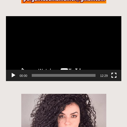
Tocador
de
vídeo
00:00
12:29