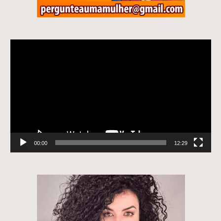
Tocador
de
vídeo
00:00
12:29