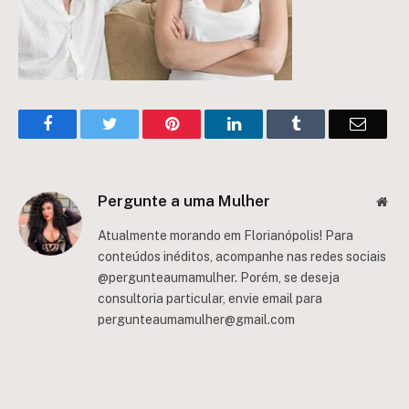
Facebook
Twitter
Pinterest
LinkedIn
Tumblr
Email
Pergunte a uma Mulher
Web
Atualmente morando em Florianópolis! Para
conteúdos inéditos, acompanhe nas redes sociais
@pergunteaumamulher. Porém, se deseja
consultoria particular, envie email para
pergunteaumamulher@gmail.com