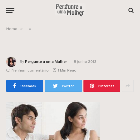
»
»
Home
By
Pergunte a uma Mulher
8 junho 2013
Nenhum comentário
1 Min Read
Facebook
Twitter
Pinterest