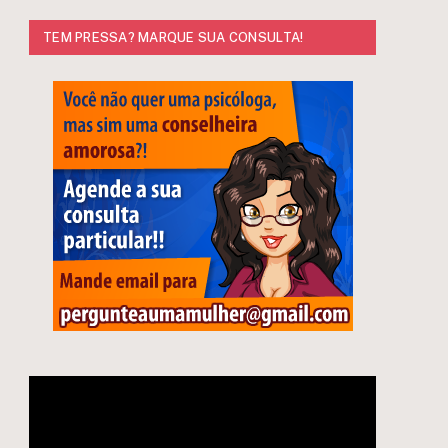
TEM PRESSA? MARQUE SUA CONSULTA!
e
Tocador
de
vídeo