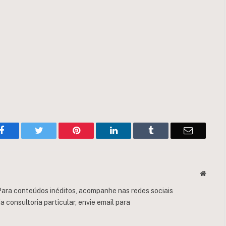
Facebook
Twitter
Pinterest
LinkedIn
Tumblr
Email
Websit
ara conteúdos inéditos, acompanhe nas redes sociais
consultoria particular, envie email para