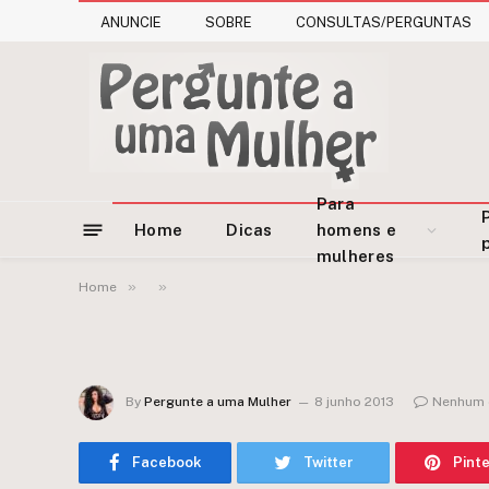
ANUNCIE
SOBRE
CONSULTAS/PERGUNTAS
Para
Home
Dicas
homens e
mulheres
»
»
Home
By
Pergunte a uma Mulher
8 junho 2013
Nenhum 
Facebook
Twitter
Pint