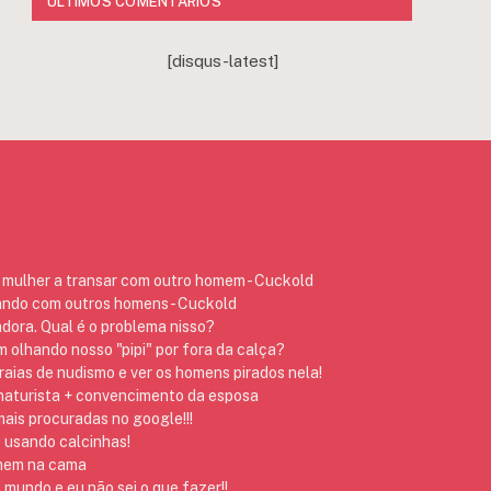
ÚLTIMOS COMENTÁRIOS
[disqus-latest]
mulher a transar com outro homem - Cuckold
ando com outros homens - Cuckold
dora. Qual é o problema nisso?
 olhando nosso "pipi" por fora da calça?
raias de nudismo e ver os homens pirados nela!
 naturista + convencimento da esposa
ais procuradas no google!!!
 usando calcinhas!
omem na cama
 mundo e eu não sei o que fazer!!