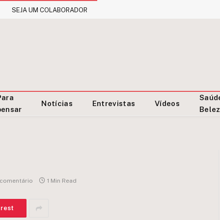
SEJA UM COLABORADOR
Para
Saúd
Notícias
Entrevistas
Vídeos
pensar
Bele
comentário
1 Min Read
erest