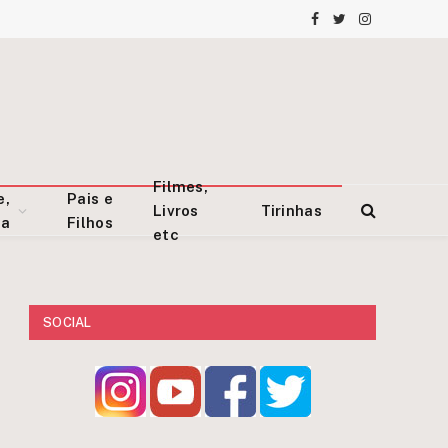
Facebook
Twitter
Instagram
Filmes,
e,
Pais e
Livros
Tirinhas
za
Filhos
etc
SOCIAL