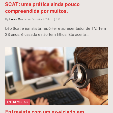
SCAT: uma prática ainda pouco
compreendida por muitos.
By
Luiza Costa
5 maio 2014
0
Léo Scat é jornalista, repórter e apresentador de TV. Tem
33 anos, é casado e não tem filhos. Ele aceita…
ENTREVISTAS
Entrevista com um ex-viciado em