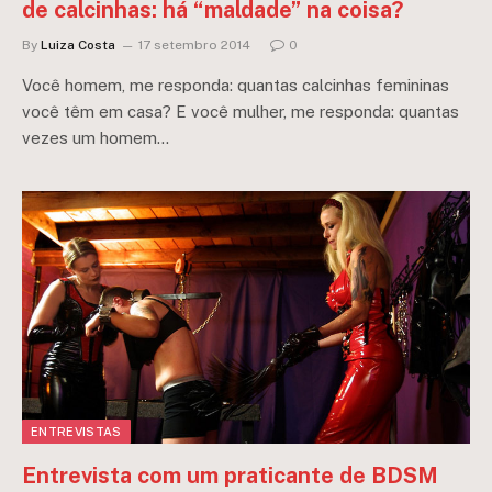
de calcinhas: há “maldade” na coisa?
By
Luiza Costa
17 setembro 2014
0
Você homem, me responda: quantas calcinhas femininas
você têm em casa? E você mulher, me responda: quantas
vezes um homem…
ENTREVISTAS
Entrevista com um praticante de BDSM