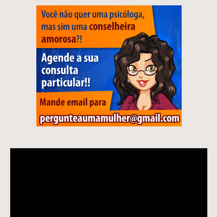
Tocador
de
vídeo