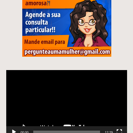
Tocador
de
vídeo
00:00
12:29