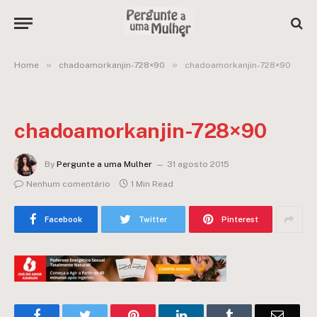
»
»
Home
chadoamorkanjin-728×90
chadoamorkanjin-728×90
chadoamorkanjin-728×90
By
Pergunte a uma Mulher
31 agosto 2015
Nenhum comentário
1 Min Read
Facebook
Twitter
Pinterest
Facebook
Twitter
Pinterest
LinkedIn
Tumblr
Email