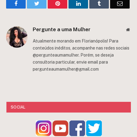
Facebook
Twitter
Pinterest
LinkedIn
Tumblr
Email
Pergunte a uma Mulher
Web
Atualmente morando em Florianópolis! Para
conteúdos inéditos, acompanhe nas redes sociais
@pergunteaumamulher. Porém, se deseja
consultoria particular, envie email para
pergunteaumamulher@gmail.com
SOCIAL