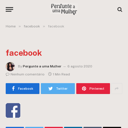
»
»
Home
facebook
facebook
facebook
By
Pergunte a uma Mulher
6 agosto 2020
Nenhum comentário
1 Min Read
Facebook
Twitter
Pinterest