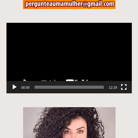
Tocador
de
vídeo
00:00
12:29