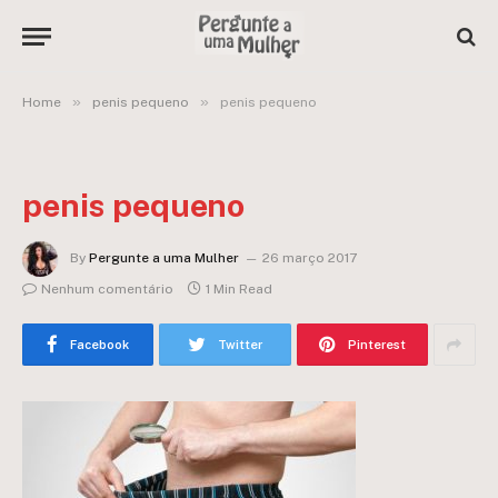
»
»
Home
penis pequeno
penis pequeno
penis pequeno
By
Pergunte a uma Mulher
26 março 2017
Nenhum comentário
1 Min Read
Facebook
Twitter
Pinterest