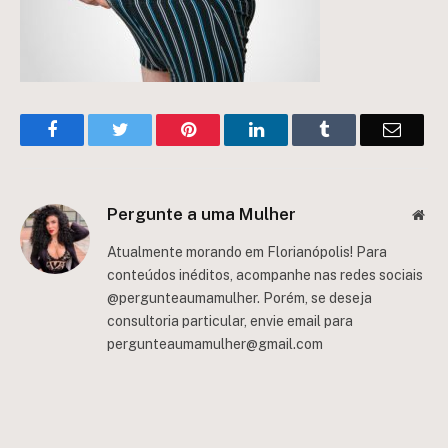
Facebook
Twitter
Pinterest
LinkedIn
Tumblr
Email
Pergunte a uma Mulher
Web
Atualmente morando em Florianópolis! Para
conteúdos inéditos, acompanhe nas redes sociais
@pergunteaumamulher. Porém, se deseja
consultoria particular, envie email para
pergunteaumamulher@gmail.com