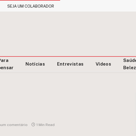
SEJA UM COLABORADOR
Para
Saúd
Notícias
Entrevistas
Vídeos
pensar
Bele
um comentário
1 Min Read