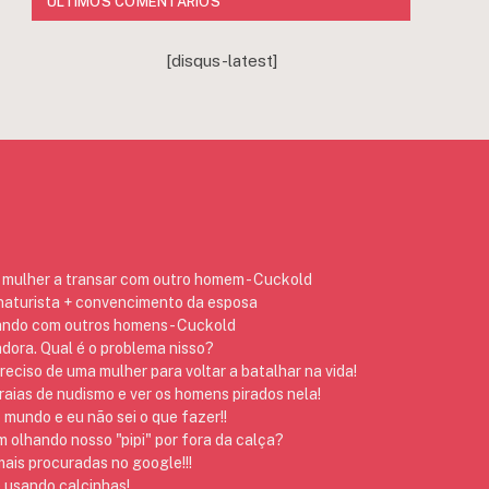
ÚLTIMOS COMENTÁRIOS
[disqus-latest]
mulher a transar com outro homem - Cuckold
 naturista + convencimento da esposa
ando com outros homens - Cuckold
dora. Qual é o problema nisso?
preciso de uma mulher para voltar a batalhar na vida!
raias de nudismo e ver os homens pirados nela!
 mundo e eu não sei o que fazer!!
 olhando nosso "pipi" por fora da calça?
ais procuradas no google!!!
 usando calcinhas!