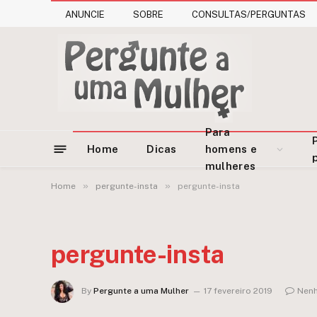
ANUNCIE
SOBRE
CONSULTAS/PERGUNTAS
Para
Home
Dicas
homens e
mulheres
»
»
Home
pergunte-insta
pergunte-insta
pergunte-insta
By
Pergunte a uma Mulher
17 fevereiro 2019
Nenh