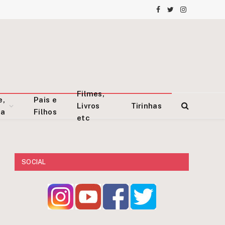
Facebook
Twitter
Instagram
Filmes,
e,
Pais e
Livros
Tirinhas
za
Filhos
etc
SOCIAL