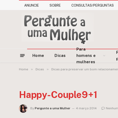
ANUNCIE
SOBRE
CONSULTAS/PERGUNTAS
Para
Home
Dicas
homens e
mulheres
»
»
Home
Dicas
Dicas para preservar um bom relacioname
Happy-Couple9+1
By
Pergunte a uma Mulher
4 março 2014
Nenhum