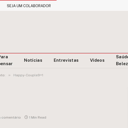
SEJA UM COLABORADOR
Para
Saúd
Notícias
Entrevistas
Vídeos
pensar
Bele
»
nto:
Happy-Couple9+1
 comentário
1 Min Read