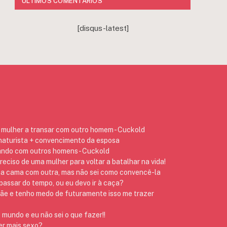
ÚLTIMOS COMENTÁRIOS
[disqus-latest]
mulher a transar com outro homem - Cuckold
 naturista + convencimento da esposa
ando com outros homens - Cuckold
preciso de uma mulher para voltar a batalhar na vida!
na cama com outra, mas não sei como convencê-la
assar do tempo, ou eu devo ir à caça?
 e tenho medo de futuramente isso me trazer
 mundo e eu não sei o que fazer!!
er mais sexo?