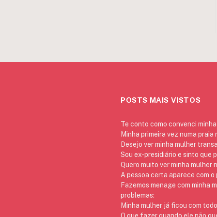
POSTS MAIS VISTOS
Te conto como convenci minha 
Minha primeira vez numa praia
Desejo ver minha mulher trans
Sou ex-presidiário e sinto que 
Quero muito ver minha mulher 
A pessoa certa aparece com o p
Fazemos menage com minha mãe
problemas:
Minha mulher já ficou com todo
O que fazer quando ele não qu