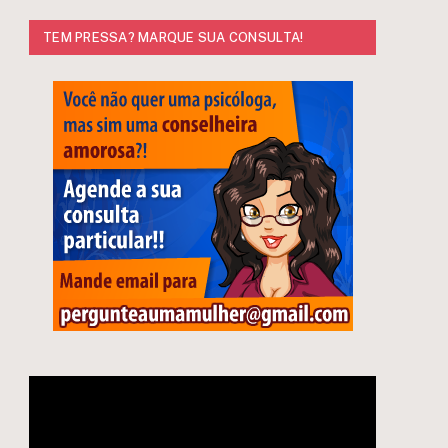
TEM PRESSA? MARQUE SUA CONSULTA!
Tocador
e
de
vídeo