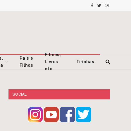
Facebook
Twitter
Instagram
Filmes,
e,
Pais e
Livros
Tirinhas
za
Filhos
etc
SOCIAL