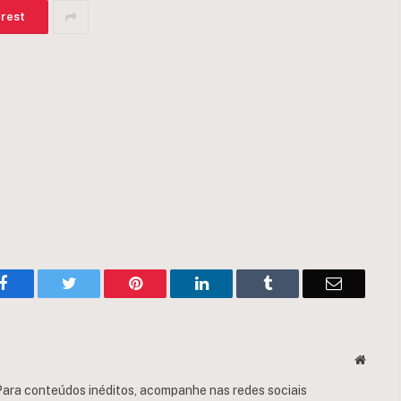
erest
Facebook
Twitter
Pinterest
LinkedIn
Tumblr
Email
Websit
ara conteúdos inéditos, acompanhe nas redes sociais