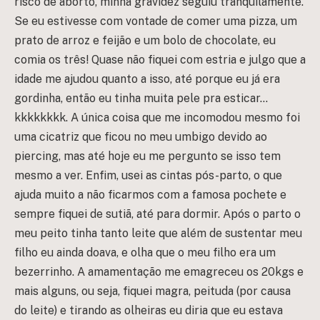
risco de aborto, minha gravidez seguiu tranquilamente.
Se eu estivesse com vontade de comer uma pizza, um
prato de arroz e feijão e um bolo de chocolate, eu
comia os três! Quase não fiquei com estria e julgo que a
idade me ajudou quanto a isso, até porque eu já era
gordinha, então eu tinha muita pele pra esticar…
kkkkkkkk. A única coisa que me incomodou mesmo foi
uma cicatriz que ficou no meu umbigo devido ao
piercing, mas até hoje eu me pergunto se isso tem
mesmo a ver. Enfim, usei as cintas pós-parto, o que
ajuda muito a não ficarmos com a famosa pochete e
sempre fiquei de sutiã, até para dormir. Após o parto o
meu peito tinha tanto leite que além de sustentar meu
filho eu ainda doava, e olha que o meu filho era um
bezerrinho. A amamentação me emagreceu os 20kgs e
mais alguns, ou seja, fiquei magra, peituda (por causa
do leite) e tirando as olheiras eu diria que eu estava