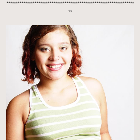
***************************************
*********
*********
*********
**
**