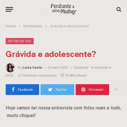
»
»
Home
Entrevistas
Grávida e adolescente?
ENTREVISTAS
Grávida e adolescente?
By
Luiza Costa
3 maio 2013
Updated:
4 novembro
2013
Nenhum comentário
15 Mins Read
Facebook
Twitter
Pinterest
Hoje vamos ter nossa entrevista com fotos reais e tudo,
muito chique!!