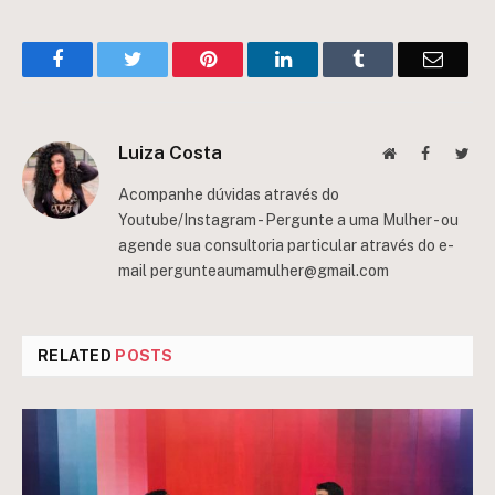
Facebook
Twitter
Pinterest
LinkedIn
Tumblr
Email
Luiza Costa
Website
Facebook
Twit
Acompanhe dúvidas através do
Youtube/Instagram - Pergunte a uma Mulher - ou
agende sua consultoria particular através do e-
mail
pergunteaumamulher@gmail.com
RELATED
POSTS