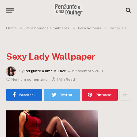
»
»
»
Home
Para homens e mulheres
Para homens
Por que é tão difícil achar uma mulher “puta na cama e dama na sociedade?”
Sexy Lady Wallpaper
By
Pergunte a uma Mulher
5 novembro 2013
Nenhum comentário
1 Min Read
Facebook
Twitter
Pinterest