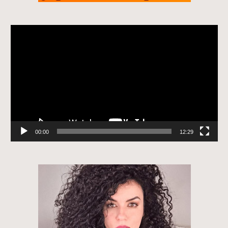
Tocador
de
vídeo
00:00
12:29