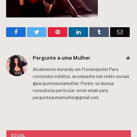
Facebook
Twitter
Pinterest
LinkedIn
Tumblr
Email
Pergunte a uma Mulher
Web
Atualmente morando em Florianópolis! Para
conteúdos inéditos, acompanhe nas redes sociais
@pergunteaumamulher. Porém, se deseja
consultoria particular, envie email para
pergunteaumamulher@gmail.com
SOCIAL